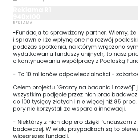
Reklama R1
940x100
-Fundacja to sprawdzony partner. Wiemy, że 
i sprawnie i że wpłyną one na rozwój podlask
podczas spotkania, na którym wręczono symb
wydatkowaniu funduszy unijnych, to nasz prio
o kontynuowaniu współpracy z Podlaską Fun
- To 10 milionów odpowiedzialności - zażartow
Celem projektu "Granty na badania i rozwój" j
wszystkim podjęcie przez nich prac badawcz
do 100 tysięcy złotych i nie więcej niż 85 pro
pory nie korzystali ze wsparcia innowacji.
- Niektórzy z nich dopiero dzięki funduszom z
badawczej. W wielu przypadkach są to pierws
wiceprezes fundacji.