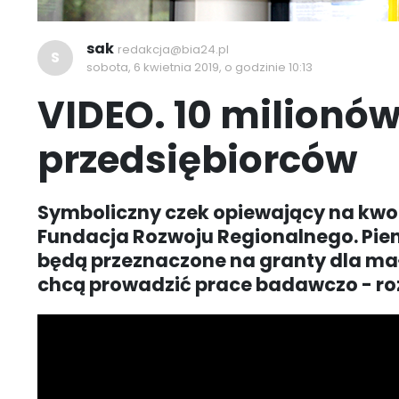
sak
redakcja@bia24.pl
S
sobota, 6 kwietnia 2019, o godzinie 10:13
VIDEO. 10 milionów
przedsiębiorców
Symboliczny czek opiewający na kwot
Fundacja Rozwoju Regionalnego. Pie
będą przeznaczone na granty dla mały
chcą prowadzić prace badawczo - r