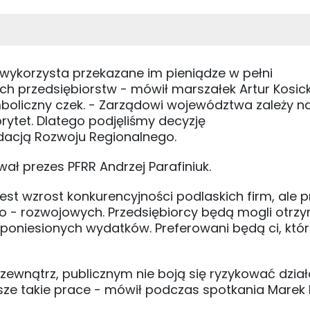
wykorzysta przekazane im pieniądze w pełni
ich przedsiębiorstw - mówił marszałek Artur Kosick
oliczny czek. - Zarządowi województwa zależy n
rytet. Dlatego podjęliśmy decyzję
dacją Rozwoju Regionalnego.
ał prezes PFRR Andrzej Parafiniuk.
est wzrost konkurencyjności podlaskich firm, ale 
o - rozwojowych. Przedsiębiorcy będą mogli otrz
c. poniesionych wydatków. Preferowani będą ci, któr
 zewnątrz, publicznym nie boją się ryzykować dział
ze takie prace - mówił podczas spotkania Marek 