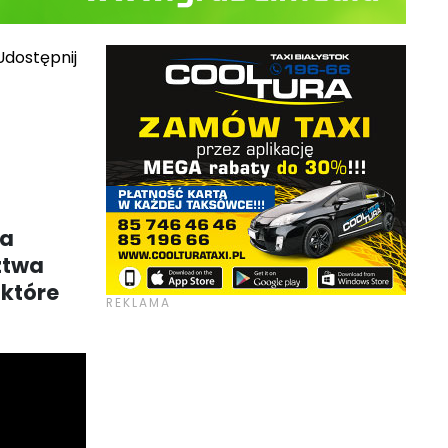
dostępnij
ka
ztwa
 które