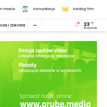
an miasta
Komunikacja
Katalog firm
23
°C
DOM I ZDROWIE
Białystok