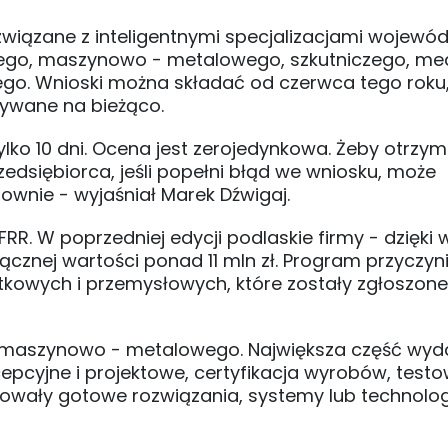
związane z inteligentnymi specjalizacjami wojewó
czego, maszynowo - metalowego, szkutniczego, m
ego. Wnioski można składać od czerwca tego roku
ywane na bieżąco.
lko 10 dni. Ocena jest zerojedynkowa. Żeby otrzy
zedsiębiorca, jeśli popełni błąd we wniosku, może
ownie - wyjaśniał Marek Dźwigaj.
FRR. W poprzedniej edycji podlaskie firmy - dzięki
ącznej wartości ponad 11 mln zł. Program przyczyni
kowych i przemysłowych, które zostały zgłoszone
ora maszynowo - metalowego. Największa część wy
pcyjne i projektowe, certyfikacja wyrobów, test
powały gotowe rozwiązania, systemy lub technolo