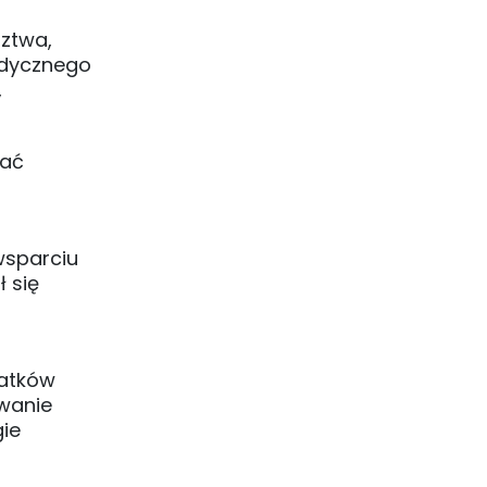
dztwa,
edycznego
,
mać
 wsparciu
ł się
datków
owanie
gie