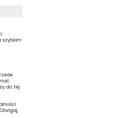
i
a szybkim
przede
ymać
zy do tej
alności
Dźwigaj,