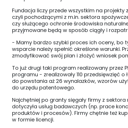
Fundacja liczy przede wszystkim na projekty 
czyli pochodzącymi z m.in. sektora spożyw
czy służącego ochronie środowiska naturaln
przyjmowane będą w sposób ciągły i rozpatr
- Mamy bardzo szybki proces ich oceny, bo ty
wsparcie należy spełnić określone warunki. Pr
zmodyfikować swój plan i złożyć wniosek pon
To już drugi taki program realizowany przez P
programu - zrealizowały 110 przedsięwzięć o ł
do powstania aż 26 wynalazków, wzorów użyt
do urzędu patentowego.
Najchętniej po granty sięgały firmy z sekt
dotyczyła usług badawczych (np. prace konce
produktów i procesów). Firmy chętnie też ku
w formie licencji.