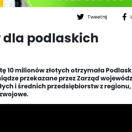
Tweetnij
U
 dla podlaskich
ę 10 milionów złotych otrzymała Podlas
niądze przekazane przez Zarząd wojewód
ch i średnich przedsiębiorstw z regionu,
ozwojowe.