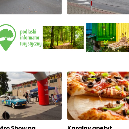
tro Show na
Karalny apetyt