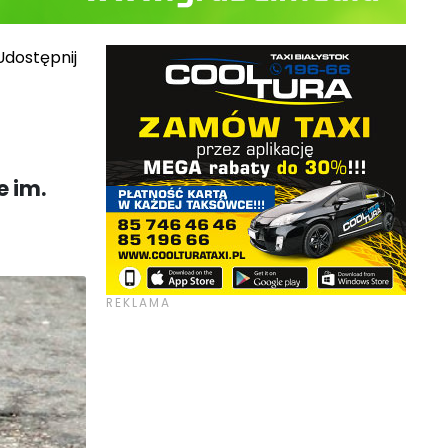
dostępnij
e im.