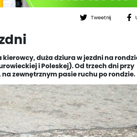
Tweetnij
U
zdni
kierowcy, duża dziura w jezdni na rondzi
owieckiej i Poleskej). Od trzech dni przy
j, na zewnętrznym pasie ruchu po rondzie.