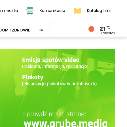
an miasta
Komunikacja
Katalog firm
21
°C
DOM I ZDROWIE
Białystok