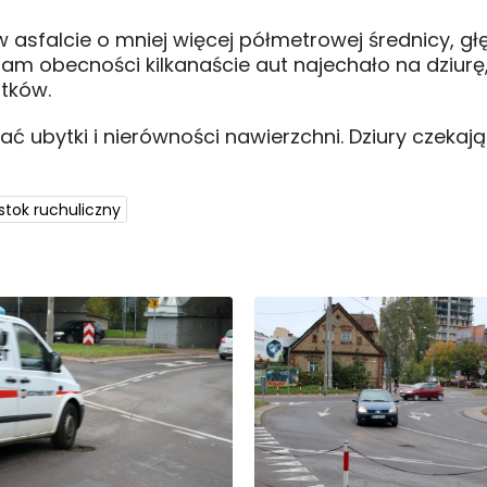
a w asfalcie o mniej więcej półmetrowej średnicy, g
am obecności kilkanaście aut najechało na dziurę
tków.
ć ubytki i nierówności nawierzchni. Dziury czekają
stok ruchuliczny