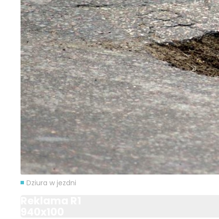
Dziura w jezdni
Reklama R1
940x100