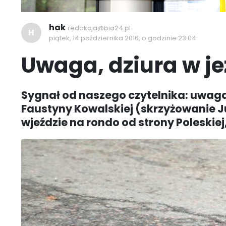
hak
redakcja@bia24.pl
H
piątek, 14 października 2016, o godzinie 23:04
Uwaga, dziura w je
Sygnał od naszego czytelnika: uwaga 
Faustyny Kowalskiej (skrzyżowanie Jur
wjeździe na rondo od strony Poleskie