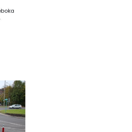
łęboka
,