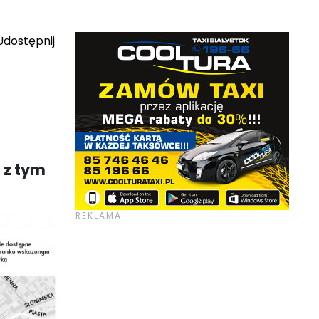
dostępnij
 z tym