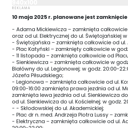
940x100
10 maja 2025 r. planowane jest zamknięcie
- Adama Mickiewicza – zamknięta całkowicie o
oraz od ul. Elektrycznej do ul. Świętojańskiej 
- Świętojańska – zamknięta całkowicie od ul. 
- Plac Katyński – zamknięty całkowicie w godz
- 11 listopada – zamknięta całkowicie od Placu
- Sienkiewicza – zamknięta całkowicie w godz.
Białówny do ul. Legionowej; w godz. 20:00-22:
Józefa Piłsudskiego;
- Legionowa – zamknięta całkowicie od ul. Koś
09:00-16:00 zamknięta prawa jezdnia od ul. Mar
zamknięta lewa jezdnia od ul. Sienkiewicza do
od ul. Sienkiewicza do ul. Kościelnej; w godz.
- - Skłodowskiej do ul. Akademickiej;
- Plac dr n. med. Andrzeja Piotra Lussy – zam
- Elektryczna – zamknięta całkowicie od ul. 
20:00-22:00;