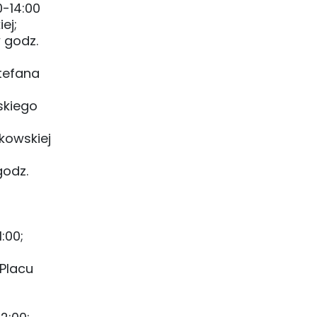
0-14:00
ej;
w godz.
Stefana
skiego
kowskiej
godz.
:00;
 Placu