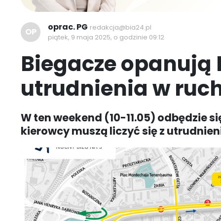
oprac. PG
redakcja@bia24.pl
OP
piątek, 9 maja 2025, o godzinie 09:12
Biegacze opanują 
utrudnienia w ruc
W ten weekend (10-11.05) odbędzie si
kierowcy muszą liczyć się z utrudnien