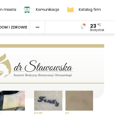
an miasta
Komunikacja
Katalog firm
23
°C
DOM I ZDROWIE
Białystok