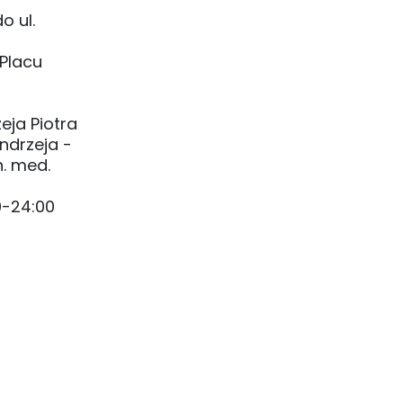
o ul.
 Placu
eja Piotra
ndrzeja -
n. med.
0-24:00