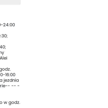
0-24:00
:30;
40;
ny
Alei
godz.
00-16:00
a jezdnia
rie-- -- -
go w godz.