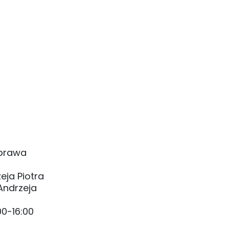
 prawa
eja Piotra
Andrzeja
00-16:00