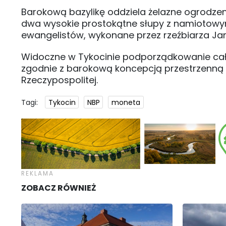
Barokową bazylikę oddziela żelazne ogrodze
dwa wysokie prostokątne słupy z namiotowym
ewangelistów, wykonane przez rzeźbiarza Ja
Widoczne w Tykocinie podporządkowanie cał
zgodnie z barokową koncepcją przestrzenną 
Rzeczypospolitej.
Tagi:
Tykocin
NBP
moneta
ZOBACZ RÓWNIEŻ