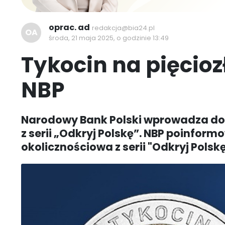
oprac. ad
redakcja@bia24.pl
OA
środa, 21 maja 2025, o godzinie 13:49
Tykocin na pięcio
NBP
Narodowy Bank Polski wprowadza do 
z serii „Odkryj Polskę”. NBP poinfor
okolicznościowa z serii "Odkryj Polskę