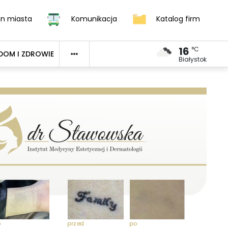
an miasta
Komunikacja
Katalog firm
16
°C
DOM I ZDROWIE
Białystok