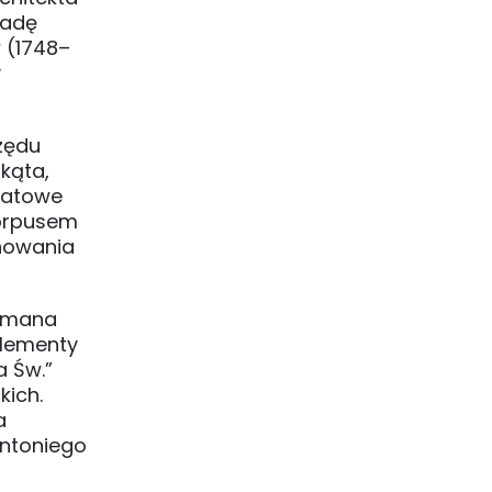
sadę
 (1748–
y
zędu
kąta,
dratowe
korpusem
inowania
etmana
elementy
a Św.”
ich.
a
Antoniego