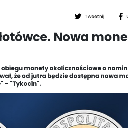
Tweetnij
U
złotówce. Nowa mone
obiegu monety okolicznościowe o nomina
mował, że od jutra będzie dostępna nowa 
" – "Tykocin".