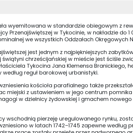
tała wyemitowana w standardzie obiegowym z re
cy Przenajświętszej w Tykocinie, w nakładzie do 1
nominalnej we wszystkich Oddzałach Okręgowych N
ajświętszej jest jednym z najpiękniejszych zabytkó
wiątyni chrześcijańskiej w mieście jest ściśle zw
 właściciela Tykocina Jana Klemensa Branickiego, 
 według reguł barokowej urbanistyki.
niesienia kościoła parafialnego także przekszta
lac miejski z ustawieniem w jego centrum pomnika
ynagogi w dzielnicy żydowskiej i gmachem nowego 
ący wschodnią pierzeję uregulowanego rynku, zosta
wzniesiono w latach 1742–1745 zapewne według pr
dalsze prace zostały przejęte przez nadwornego ar