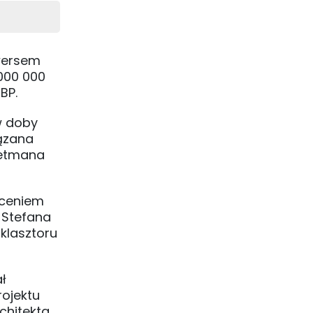
wersem
 000 000
BP.
w doby
iązana
hetmana
łceniem
 Stefana
klasztoru
ł
ojektu
chitekta