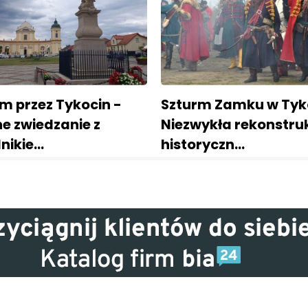
m przez Tykocin -
Szturm Zamku w Tyko
e zwiedzanie z
Niezwykła rekonstru
nikie…
historyczn…