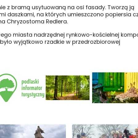
nie z bramą usytuowaną na osi fasady. Tworzą ją
i daszkami, na których umieszczono popiersia c
na Chryzostoma Redlera.
ego miasta nadrzędnej rynkowo-kościelnej kompo
było wyjątkowo rzadkie w przedrozbiorowej