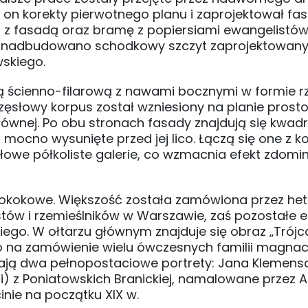
 on korekty pierwotnego planu i zaprojektował fa
i z fasadą oraz bramę z popiersiami ewangelistów
dy nadbudowano schodkowy szczyt zaprojektowan
wskiego.
ką ścienno-filarową z nawami bocznymi w formie r
zęsłowy korpus został wzniesiony na planie prosto
głównej. Po obu stronach fasady znajdują się kwa
ocno wysunięte przed jej lico. Łączą się one z 
słowe półkoliste galerie, co wzmacnia efekt zdom
rokokowe. Większość została zamówiona przez h
tów i rzemieślników w Warszawie, zaś pozostałe 
ego. W ołtarzu głównym znajduje się obraz „Trójc
na zamówienie wielu ówczesnych familii magnack
ają dwa pełnopostaciowe portrety: Jana Klemens
beli) z Poniatowskich Branickiej, namalowane przez 
inie na początku XIX w.