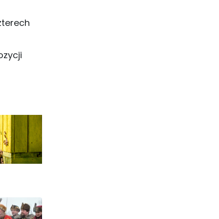
zterech
zycji