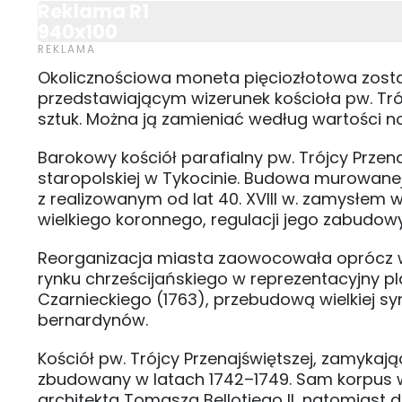
Reklama R1
940x100
Okolicznościowa moneta pięciozłotowa zos
przedstawiającym wizerunek kościoła pw. Trój
sztuk. Można ją zamieniać według wartości 
Barokowy kościół parafialny pw. Trójcy Przen
staropolskiej w Tykocinie. Budowa murowanej ś
z realizowanym od lat 40. XVIII w. zamysłem
wielkiego koronnego, regulacji jego zabudowy
Reorganizacja miasta zaowocowała oprócz wz
rynku chrześcijańskiego w reprezentacyjny p
Czarnieckiego (1763), przebudową wielkiej s
bernardynów.
Kościół pw. Trójcy Przenajświętszej, zamykaj
zbudowany w latach 1742–1749. Sam korpus 
architekta Tomasza Bellotiego II, natomiast 