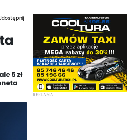
dostępnij
ta
le 5 zł
moneta