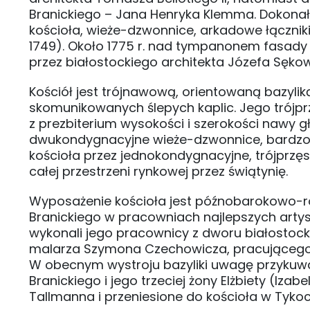
Branickiego – Jana Henryka Klemma. Dokonał
kościoła, wieże-dzwonnice, arkadowe łącznik
1749). Około 1775 r. nad tympanonem fasa
przez białostockiego architekta Józefa Sęko
Kościół jest trójnawową, orientowaną bazyli
skomunikowanych ślepych kaplic. Jego trójpr
z prezbiterium wysokości i szerokości nawy 
dwukondygnacyjne wieże-dzwonnice, bardzo m
kościoła przez jednokondygnacyjne, trójprzę
całej przestrzeni rynkowej przez świątynię.
Wyposażenie kościoła jest późnobarokowo-
Branickiego w pracowniach najlepszych artys
wykonali jego pracownicy z dworu białostocki
malarza Szymona Czechowicza, pracującego 
W obecnym wystroju bazyliki uwagę przykuw
Branickiego i jego trzeciej żony Elżbiety (Iza
Tallmanna i przeniesione do kościoła w Tykoc