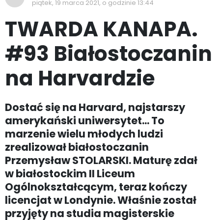
piątek, 19 marca 2021, o godzinie 13:44
TWARDA KANAPA.
#93 Białostoczanin
na Harvardzie
Dostać się na Harvard, najstarszy
amerykański uniwersytet... To
marzenie wielu młodych ludzi
zrealizował białostoczanin
Przemysław STOLARSKI. Maturę zdał
w białostockim II Liceum
Ogólnokształcącym, teraz kończy
licencjat w Londynie. Właśnie został
przyjęty na studia magisterskie