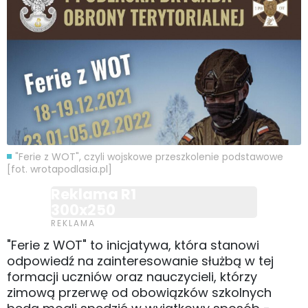
"Ferie z WOT", czyli wojskowe przeszkolenie podstawowe
[fot. wrotapodlasia.pl]
Reklama R1
300x250
"Ferie z WOT" to inicjatywa, która stanowi
odpowiedź na zainteresowanie służbą w tej
formacji uczniów oraz nauczycieli, którzy
zimową przerwę od obowiązków szkolnych