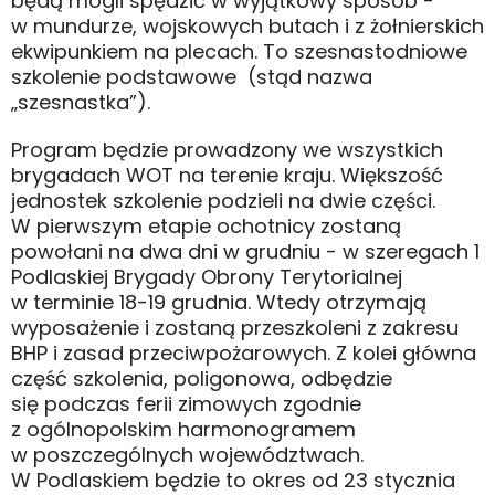
będą mogli spędzić w wyjątkowy sposób -
w mundurze, wojskowych butach i z żołnierskich
ekwipunkiem na plecach. To szesnastodniowe
szkolenie podstawowe (stąd nazwa
„szesnastka”).
Program będzie prowadzony we wszystkich
brygadach WOT na terenie kraju. Większość
jednostek szkolenie podzieli na dwie części.
W pierwszym etapie ochotnicy zostaną
powołani na dwa dni w grudniu - w szeregach 1
Podlaskiej Brygady Obrony Terytorialnej
w terminie 18-19 grudnia. Wtedy otrzymają
wyposażenie i zostaną przeszkoleni z zakresu
BHP i zasad przeciwpożarowych. Z kolei główna
część szkolenia, poligonowa, odbędzie
się podczas ferii zimowych zgodnie
z ogólnopolskim harmonogramem
w poszczególnych województwach.
W Podlaskiem będzie to okres od 23 stycznia