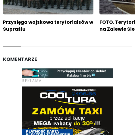
Przysięga wojskowa terytorialsów w
FOTO. Terytori
Supraślu
na Zalewie S
KOMENTARZE