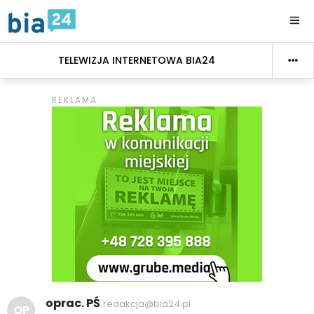
TELEWIZJA INTERNETOWA BIA24
oprac. PŚ
redakcja@bia24.pl
OP