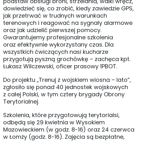
podstaw obsługi broni, strzelania, walki wręcz,
dowiedzieć się, co zrobić, kiedy zawiedzie GPS,
jak przetrwać w trudnych warunkach
terenowych i reagować na sygnały alarmowe
oraz jak udzielić pierwszej pomocy.
Gwarantujemy profesjonalne szkolenia
oraz efektywnie wykorzystany czas. Dla
wszystkich ćwiczących nasi kucharze
przygotują pyszną grochówkę – zachęca kpt.
Łukasz Wilczewski, oficer prasowy 1PBOT.
Do projektu „Trenuj z wojskiem wiosna – lato”,
zgłosiło się ponad 40 jednostek wojskowych
z całej Polski, w tym cztery brygady Obrony
Terytorialnej.
Szkolenia, które przygotowują terytorialsi,
odbędą się 29 kwietnia w Wysokiem
Mazowieckiem (w godz. 8-16) oraz 24 czerwca
w Łomży (godz. 8-16). Zajęcia są bezpłatne,