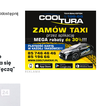
dostępnij
o
a się
Tęczą"