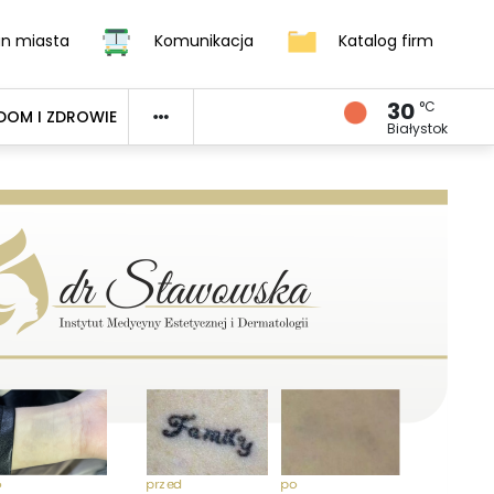
an miasta
Komunikacja
Katalog firm
30
°C
DOM I ZDROWIE
Białystok