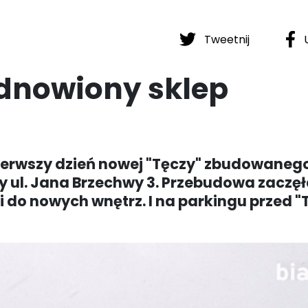
Tweetnij
U
odnowiony sklep
pierwszy dzień nowej "Tęczy" zbudowaneg
y ul. Jana Brzechwy 3. Przebudowa zaczęł
li do nowych wnętrz. I na parkingu przed "