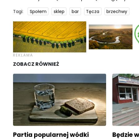
Tagi:
Społem
sklep
bar
Tęcza
brzechwy
ZOBACZ RÓWNIEŻ
Partia popularnej wódki
Będzie w