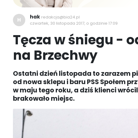
hak
redakcja@bia24.pl
H
czwartek, 30 listopada 2017, o godzinie 17:09
Tęcza w śniegu - 
na Brzechwy
Ostatni dzień listopada to zarazem 
od nowa sklepu i baru PSS Społem prz
w maju tego roku, a dziś klienci wróci
brakowało miejsc.