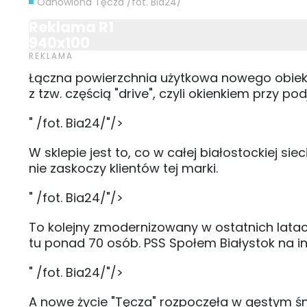
Odnowiona Tęcza /fot. Bia24/
Reklama R1
940x100
Łączna powierzchnia użytkowa nowego obiektu 
z tzw. częścią "drive", czyli okienkiem przy 
" /fot. Bia24/"/>
W sklepie jest to, co w całej białostockiej si
nie zaskoczy klientów tej marki.
" /fot. Bia24/"/>
To kolejny zmodernizowany w ostatnich lata
tu ponad 70 osób. PSS Społem Białystok na inw
" /fot. Bia24/"/>
A nowe życie "Tęcza" rozpoczęła w gęstym śni