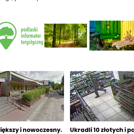
iększy i nowoczesny.
Ukradli 10 złotych i p