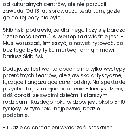
od kulturalnych centrów, ale nie porzucił
zawodu. Od 13 lat sprowadza teatr tam, gdzie
go do tej pory nie było.
Skibiński podkreśla, że dla niego liczy się bardzo
"rzetelność teatru". A Wertep taki właśnie jest. -
Musi wzruszać, śmieszyć, a nawet irytować, bo
bez tego byłby tylko martwą formą - mówi
Dariusz Skibiński.
Dodaje, że festiwal to obecnie nie tylko występy
przeróżnych teatrów, ale zjawisko artystyczne,
łączące i angażujące całe rodziny. Na spektakle
przychodzi już kolejne pokolenie - kiedyś dzieci,
dziś dorośli ze swoimi dziećmi i starszymi
rodzicami. Każdego roku widzów jest około 8-10
tysięcy. W tym roku najpewniej będzie
podobnie.
- Ludzie są spragnieni wydarzeń, stęsknieni.