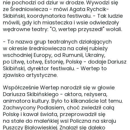
nie pochodzi od dziur w drodze. Wywodzi się
ze Średniowiecza - mówi Agata Rychcik-
Skibiński, koordynatorka festiwalu. - Tak ludzie
mówili, gdy ich miasteczka i wsie odwiedzały
wędrowne teatry: "O, wertep przyszedł" wołali.
- To nazwa grup teatralnych działających
w okresie średniowiecza na całej rubieży
wschodniej Europy, od Rumunii, Ukrainy,
po Litwę, Łotwę, Estonię, Polskę - dodaje Dariusz
Skibiński, dyrektor festiwalu. - Wertep to
zjawisko artystyczne.
Współcześnie Wertep narodził się w głowie
Dariusza Skibińskiego - aktora, reżysera,
animatora kultury. Było to kilkanaście lat temu.
Zachwycony Podlasiem, choć zwiedził całą
Polskę i kawał świata, przeprowadził się
na stałe do maleńkiej wsi Policzna na skraju
Puszczy Białowieskiej. Znalazł się daleko