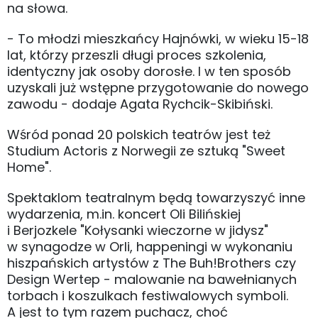
na słowa.
- To młodzi mieszkańcy Hajnówki, w wieku 15-18
lat, którzy przeszli długi proces szkolenia,
identyczny jak osoby dorosłe. I w ten sposób
uzyskali już wstępne przygotowanie do nowego
zawodu - dodaje Agata Rychcik-Skibiński.
Wśród ponad 20 polskich teatrów jest też
Studium Actoris z Norwegii ze sztuką "Sweet
Home".
Spektaklom teatralnym będą towarzyszyć inne
wydarzenia, m.in. koncert Oli Bilińskiej
i Berjozkele "Kołysanki wieczorne w jidysz"
w synagodze w Orli, happeningi w wykonaniu
hiszpańskich artystów z The Buh!Brothers czy
Design Wertep - malowanie na bawełnianych
torbach i koszulkach festiwalowych symboli.
A jest to tym razem puchacz, choć