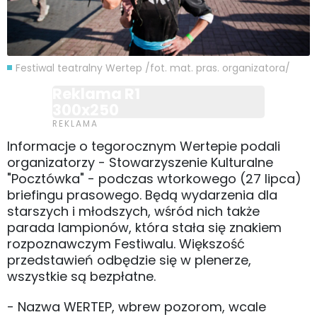
Festiwal teatralny Wertep /fot. mat. pras. organizatora/
Reklama R1
300x250
Informacje o tegorocznym Wertepie podali
organizatorzy - Stowarzyszenie Kulturalne
"Pocztówka" - podczas wtorkowego (27 lipca)
briefingu prasowego. Będą wydarzenia dla
starszych i młodszych, wśród nich także
parada lampionów, która stała się znakiem
rozpoznawczym Festiwalu. Większość
przedstawień odbędzie się w plenerze,
wszystkie są bezpłatne.
- Nazwa WERTEP, wbrew pozorom, wcale