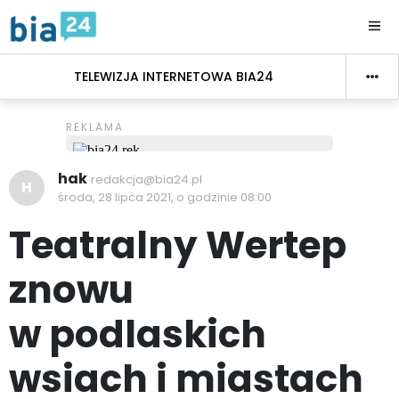
TELEWIZJA INTERNETOWA BIA24
hak
redakcja@bia24.pl
H
środa, 28 lipca 2021, o godzinie 08:00
Teatralny Wertep
znowu
w podlaskich
wsiach i miastach