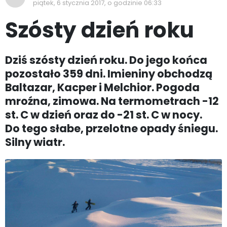
piątek, 6 stycznia 2017, o godzinie 06:33
Szósty dzień roku
Dziś szósty dzień roku. Do jego końca
pozostało 359 dni. Imieniny obchodzą
Baltazar, Kacper i Melchior. Pogoda
mroźna, zimowa. Na termometrach -12
st. C w dzień oraz do -21 st. C w nocy.
Do tego słabe, przelotne opady śniegu.
Silny wiatr.