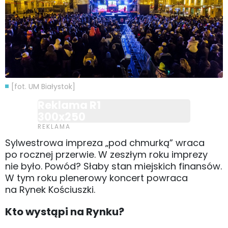
[fot. UM Białystok]
Reklama R1
300x250
Sylwestrowa impreza „pod chmurką” wraca
po rocznej przerwie. W zeszłym roku imprezy
nie było. Powód? Słaby stan miejskich finansów.
W tym roku plenerowy koncert powraca
na Rynek Kościuszki.
Kto wystąpi na Rynku?