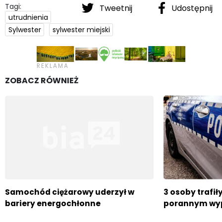
Tagi:
Tweetnij
Udostępnij
utrudnienia
Sylwester
sylwester miejski
ZOBACZ RÓWNIEŻ
Samochód ciężarowy uderzył w
3 osoby trafił
bariery energochłonne
porannym wy