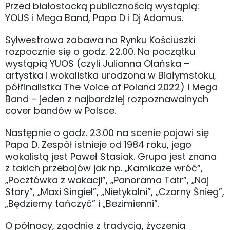
Przed białostocką publicznością wystąpią:
YOUS i Mega Band, Papa D i Dj Adamus.
Sylwestrowa zabawa na Rynku Kościuszki
rozpocznie się o godz. 22.00. Na początku
wystąpią YUOS (czyli Julianna Olańska –
artystka i wokalistka urodzona w Białymstoku,
półfinalistka The Voice of Poland 2022) i Mega
Band – jeden z najbardziej rozpoznawalnych
cover bandów w Polsce.
Następnie o godz. 23.00 na scenie pojawi się
Papa D. Zespół istnieje od 1984 roku, jego
wokalistą jest Paweł Stasiak. Grupa jest znana
z takich przebojów jak np. „Kamikaze wróć”,
„Pocztówka z wakacji”, „Panorama Tatr”, „Naj
Story”, „Maxi Singiel”, „Nietykalni”, „Czarny Śnieg”,
„Będziemy tańczyć” i „Bezimienni”.
O północy, zgodnie z tradycją, życzenia