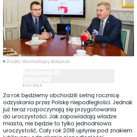
Źrodło: Wschodzący Białystok
Reklama R1
300x250
Za rok będziemy obchodzili setną rocznicę
odzyskania przez Polskę niepodległości. Jednak
już teraz rozpoczynają się przygotowania
do uroczystości. Jak zapowiadają władze
miasta, nie będzie to tylko jednodniowa
uroczystość. Cały rok 2018 upłynie pod znakiem