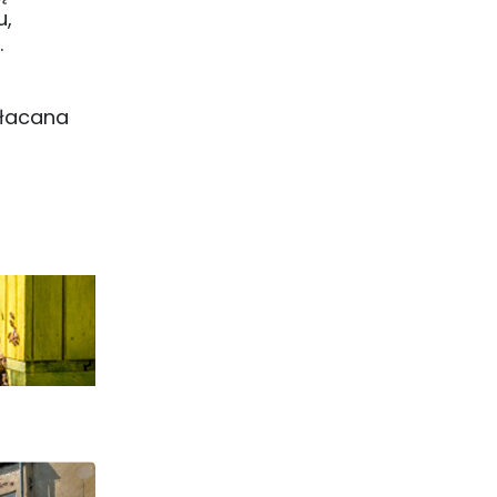
u,
.
płacana