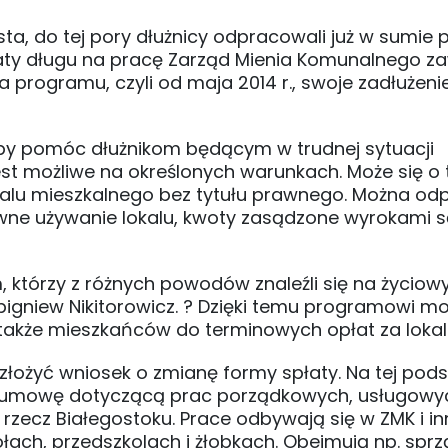
ta, do tej pory dłużnicy odpracowali już w sumie
aty długu na pracę Zarząd Mienia Komunalnego za
programu, czyli od maja 2014 r., swoje zadłużeni
by pomóc dłużnikom będącym w trudnej sytuacji
est możliwe na określonych warunkach. Może się o 
okalu mieszkalnego bez tytułu prawnego. Można o
wne używanie lokalu, kwoty zasądzone wyrokami
którzy z różnych powodów znaleźli się na życio
bigniew Nikitorowicz. ? Dzięki temu programowi m
o także mieszkańców do terminowych opłat za lokal
złożyć wniosek o zmianę formy spłaty. Na tej pod
m umowę dotyczącą prac porządkowych, usługowy
ecz Białegostoku. Prace odbywają się w ZMK i i
łach, przedszkolach i żłobkach. Obejmują np. sprz