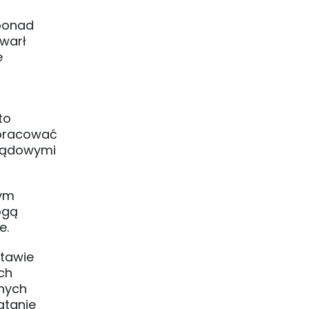
 ponad
warł
e
to
dpracować
 sądowymi
wym
ogą
e.
stawie
ch
nnych
ątanie