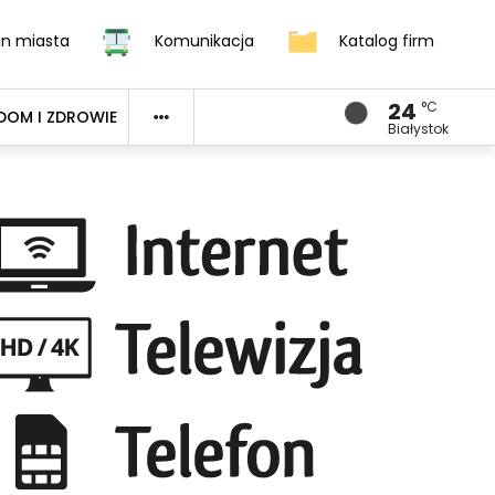
an miasta
Komunikacja
Katalog firm
24
°C
DOM I ZDROWIE
Białystok