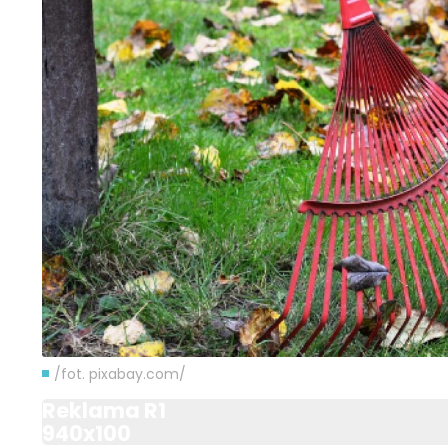
/fot. pixabay.com/
Reklama R1
940x100