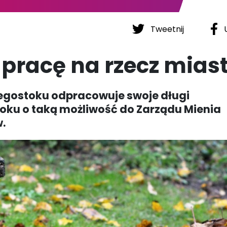
Tweetnij
U
 pracę na rzecz mias
egostoku odpracowuje swoje długi
oku o taką możliwość do Zarządu Mienia
.