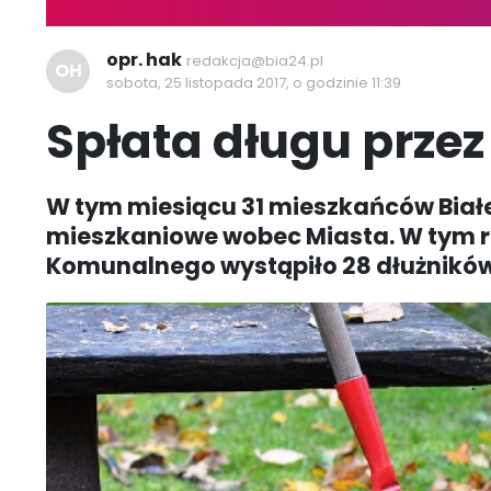
opr. hak
redakcja@bia24.pl
OH
sobota, 25 listopada 2017, o godzinie 11:39
Spłata długu przez
W tym miesiącu 31 mieszkańców Biał
mieszkaniowe wobec Miasta. W tym r
Komunalnego wystąpiło 28 dłużników