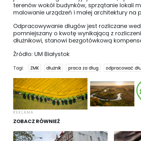
terenów wokół budynków, sprzątanie lokali 
malowanie urządzeń i małej architektury na
Odpracowywanie długów jest rozliczane według
pomniejszany o kwotę wynikającą z rozlicze
dłużnikowi, stanowi bezgotówkową kompensat
Źródło: UM Białystok
Tagi:
ZMK
dłużnik
praca za dług
odpracować dł
ZOBACZ RÓWNIEŻ