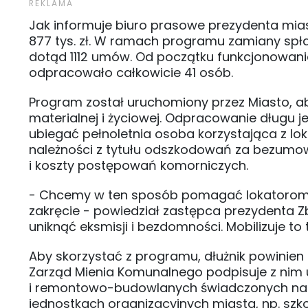
Jak informuje biuro prasowe prezydenta mias
877 tys. zł. W ramach programu zamiany spł
dotąd 1112 umów. Od początku funkcjonowania 
odpracowało całkowicie 41 osób.
Program został uruchomiony przez Miasto, a
materialnej i życiowej. Odpracowanie długu j
ubiegać pełnoletnia osoba korzystająca z l
należności z tytułu odszkodowań za bezumo
i koszty postępowań komorniczych.
- Chcemy w ten sposób pomagać lokatorom, 
zakręcie - powiedział zastępca prezydenta Z
uniknąć eksmisji i bezdomności. Mobilizuje t
Aby skorzystać z programu, dłużnik powinien 
Zarząd Mienia Komunalnego podpisuje z ni
i remontowo-budowlanych świadczonych na rz
jednostkach organizacyjnych miasta, np. szko