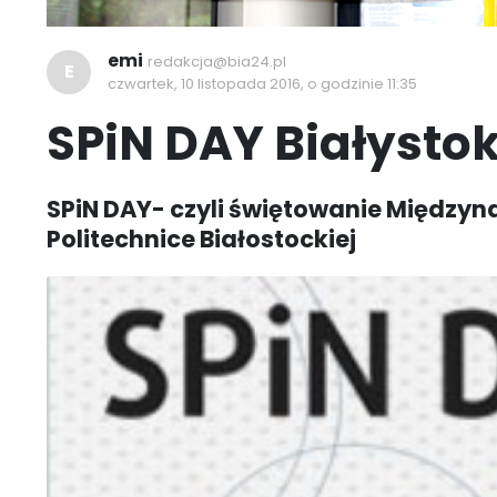
emi
redakcja@bia24.pl
E
czwartek, 10 listopada 2016, o godzinie 11:35
SPiN DAY Białysto
SPiN DAY- czyli świętowanie Między
Politechnice Białostockiej