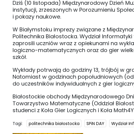
Dziś (10 listopada) Międzynarodowy Dzień Muz
instytucji, zrzeszonych w Porozumieniu Społ
i pokazy naukowe.
W Białymstoku imprezy związane z Międzyna
Politechnika Białostocka. Wydział Informatyk
zaprosili uczniów wraz z opiekunami na wykład
logiczno-matematycznych oraz do gier wielkof
szkół.
Wykłady potrwają do godziny 13, trójbój w gr
Natomiast w godzinach popołudniowych (od 1
do uczestników indywidualnych z gier logiczn
Białostockie obchody Międzynarodowego Dnia
Towarzystwo Matematyczne (Oddział Białosto
studenci z Koła Gier Logicznych i Koła Math4Y
Tagi:
politechnika białostocka
SPiN DAY
Wydział In