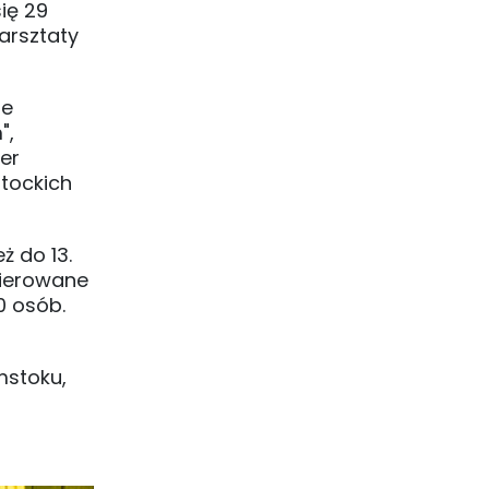
ię 29
arsztaty
je
",
ier
stockich
ż do 13.
kierowane
0 osób.
mstoku,