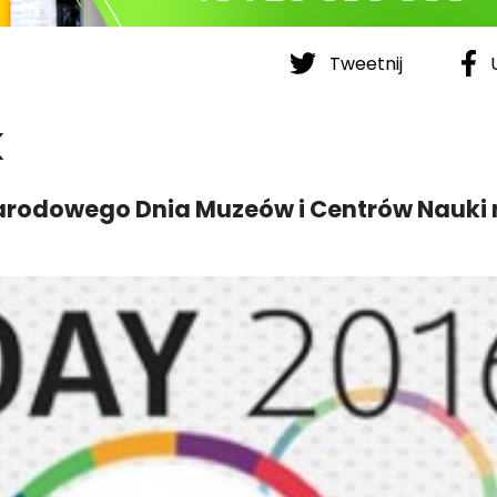
Tweetnij
U
k
narodowego Dnia Muzeów i Centrów Nauki