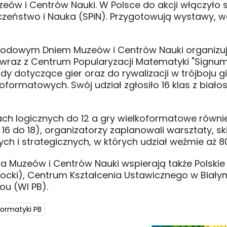
eów i Centrów Nauki. W Polsce do akcji włączyło s
eczeństwo i Nauka (SPiN). Przygotowują wystawy, w
rodowym Dniem Muzeów i Centrów Nauki organizu
i wraz z Centrum Popularyzacji Matematyki "Signum
y dotyczące gier oraz do rywalizacji w trójboju g
ormatowych. Swój udział zgłosiło 16 klas z biało
ach logicznych do 12 a gry wielkoformatowe równie
6 do 18), organizatorzy zaplanowali warsztaty, s
ych i strategicznych, w których udział weźmie aż 8
 Muzeów i Centrów Nauki wspierają także Polskie
cki), Centrum Kształcenia Ustawicznego w Biały
ou (WI PB).
formatyki PB