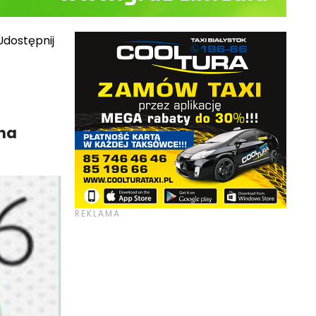
dostępnij
 na