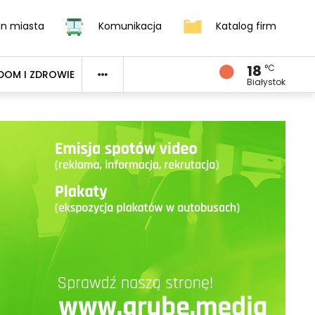
an miasta
Komunikacja
Katalog firm
18
°C
DOM I ZDROWIE
Białystok