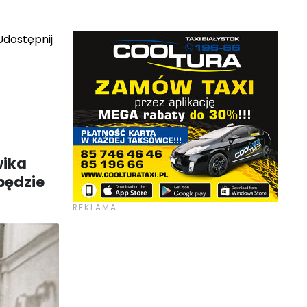
dostępnij
wika
będzie