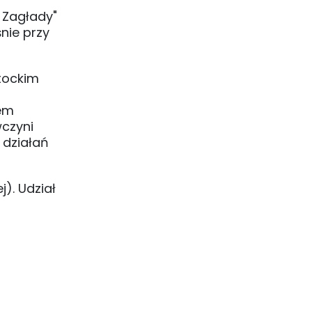
 Zagłady"
nie przy
stockim
iem
wczyni
 działań
j). Udział