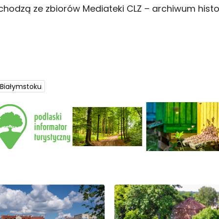
hodzą ze zbiorów Mediateki CLZ – archiwum histor
 Białymstoku