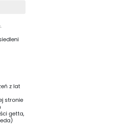
.
siedleni
eń z lat
ej stronie
m
ci getta,
meda)