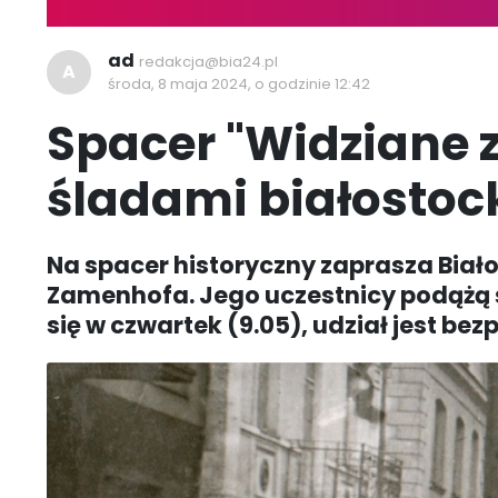
ad
redakcja@bia24.pl
A
środa, 8 maja 2024, o godzinie 12:42
Spacer "Widziane z
śladami białostoc
Na spacer historyczny zaprasza Biał
Zamenhofa. Jego uczestnicy podążą 
się w czwartek (9.05), udział jest bez