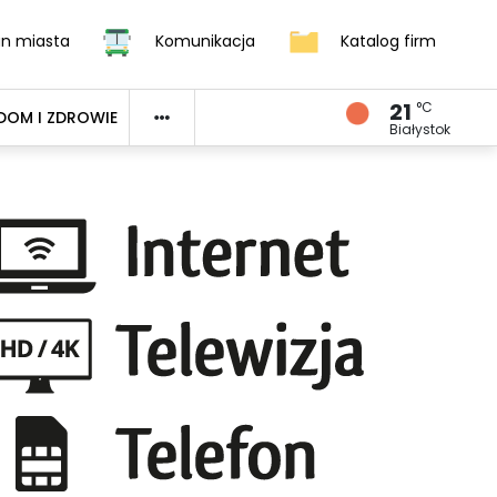
an miasta
Komunikacja
Katalog firm
21
°C
DOM I ZDROWIE
Białystok