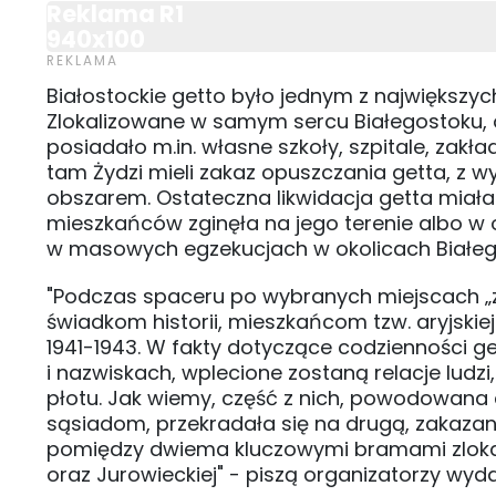
Reklama R1
940x100
Białostockie getto było jednym z największych
Zlokalizowane w samym sercu Białegostoku,
posiadało m.in. własne szkoły, szpitale, zakł
tam Żydzi mieli zakaz opuszczania getta, z
obszarem. Ostateczna likwidacja getta miała 
mieszkańców zginęła na jego terenie albo w 
w masowych egzekucjach w okolicach Białeg
"Podczas spaceru po wybranych miejscach „
świadkom historii, mieszkańcom tzw. aryjski
1941-1943. W fakty dotyczące codzienności ge
i nazwiskach, wplecione zostaną relacje ludzi, 
płotu. Jak wiemy, część z nich, powodowana
sąsiadom, przekradała się na drugą, zakazaną
pomiędzy dwiema kluczowymi bramami zlokal
oraz Jurowieckiej" - piszą organizatorzy wyda