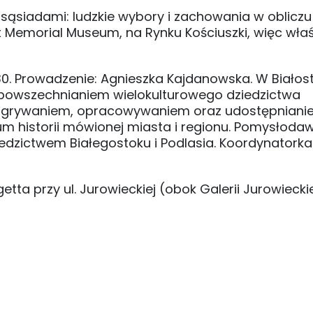
 sąsiadami: ludzkie wybory i zachowania w obliczu
 Memorial Museum, na Rynku Kościuszki, więc właś
.30. Prowadzenie: Agnieszka Kajdanowska. W Biało
upowszechnianiem wielokulturowego dziedzictwa
u) nagrywaniem, opracowywaniem oraz udostępnian
 historii mówionej miasta i regionu. Pomysłoda
ziedzictwem Białegostoku i Podlasia. Koordynatorka
ta przy ul. Jurowieckiej (obok Galerii Jurowieckie