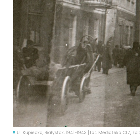
Ul. Kupiecka, Białystok, 1941-1943 [fot. Mediateka CLZ, z