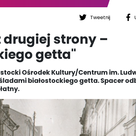
Tweetnij
U
 drugiej strony –
kiego getta"
ostocki Ośrodek Kultury/Centrum im. Lud
śladami białostockiego getta. Spacer od
płatny.