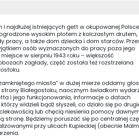
 i najdłużej istniejących gett w okupowanej Polsce
 ogrodzone wysokim płotem z kolczastym drutem,
ady pracy, a także dom dziecka i dom starców. Prze
 wyjątkiem osób wyznaczonych do pracy poza jego
miejsce w sierpniu 1943 roku – większość
obozach zagłady, część została też rozstrzelana
ostoku.
zamkniętego miasta” w dużej mierze oddamy głos
ej strony Białegostoku, naocznym świadkom wydarz
tta i jego funkcjonowania, informacje o datach
którzy widzieli bądź słyszeli, co działo się po drugi
 ciekawością lub chęcią niesienia pomocy dawny
 stronę. Będziemy poruszać się po centralnej częś
izowanymi przy ulicach Kupieckiej (obecnie Mal
rzenia.