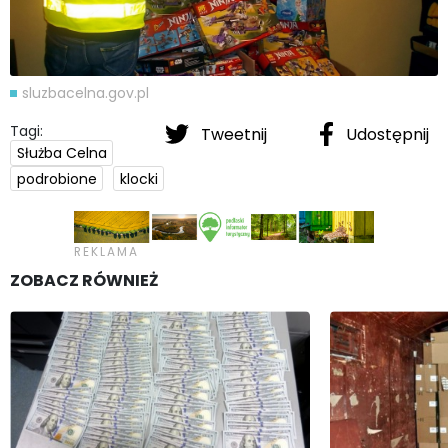
sluzbacelna.gov.pl
Tagi:
Tweetnij
Udostępnij
Służba Celna
podrobione
klocki
ZOBACZ RÓWNIEŻ