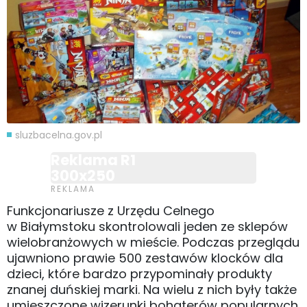
sluzbacelna.gov.pl
Reklama R1
300x250
Funkcjonariusze z Urzędu Celnego
w Białymstoku skontrolowali jeden ze sklepów
wielobranżowych w mieście. Podczas przeglądu
ujawniono prawie 500 zestawów klocków dla
dzieci, które bardzo przypominały produkty
znanej duńskiej marki. Na wielu z nich były także
umieszczone wizerunki bohaterów popularnych