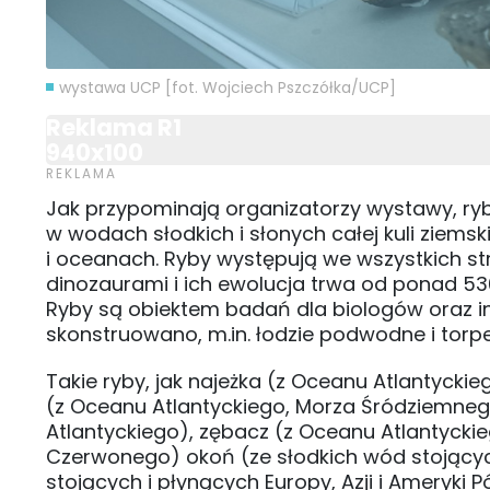
wystawa UCP [fot. Wojciech Pszczółka/UCP]
Reklama R1
940x100
Jak przypominają organizatorzy wystawy, ryb
w wodach słodkich i słonych całej kuli ziemsk
i oceanach. Ryby występują we wszystkich st
dinozaurami i ich ewolucja trwa od ponad 530 
Ryby są obiektem badań dla biologów oraz in
skonstruowano, m.in. łodzie podwodne i torp
Takie ryby, jak najeżka (z Oceanu Atlantycki
(z Oceanu Atlantyckiego, Morza Śródziemneg
Atlantyckiego), zębacz (z Oceanu Atlantyckie
Czerwonego) okoń (ze słodkich wód stojących 
stojących i płynących Europy, Azji i Ameryki 