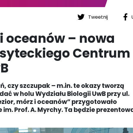
Tweetnij
U
z i oceanów – nowa
rsyteckiego Centrum
wB
oń, czy szczupak – m.in. te okazy tworzą
ać w holu Wydziału Biologii UwB przy ul.
ezior, mórz i oceanów” przygotowało
im. Prof. A. Myrchy. Ta będzie prezentow