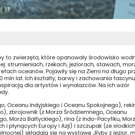
y to zwierzęta, które opanowały środowisko wodn
iej: strumieniach, rzekach, jeziorach, stawach, mo
refach oceanów. Pojawiły się na Ziemi na długo pr
mln lat. Ich kształty, barwy i zachowania fascynuj
spiracją dla artystów i wynalazców. Na ich wzór
edy.
ego, Oceanu Indyjskiego i Oceanu Spokojnego), reki
o), zbrojownik (z Morza Śródziemnego, Oceanu
go, Morza Bałtyckiego), rina (z Indo-Pacyfiku, Mor
i płynących Europy i Azji) i szczupak (ze słodki
Północnej) składają się na wystawę „Ryby z jezior, 