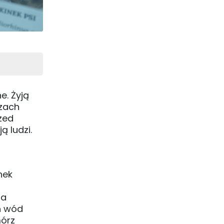
e. Żyją
rzach
zed
ą ludzi.
nek
za
ch wód
mórz