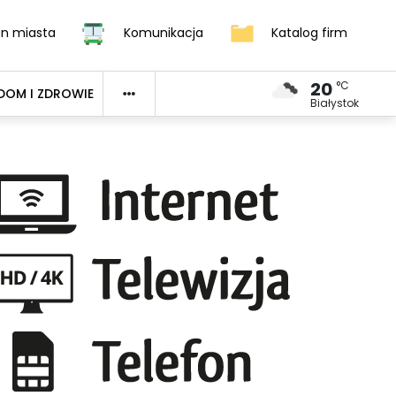
an miasta
Komunikacja
Katalog firm
20
°C
DOM I ZDROWIE
Białystok