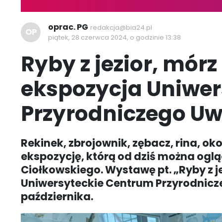
oprac. PG
redakcja@bia24.pl
OP
piątek, 28 czerwca 2024, o godzinie 13:38
Ryby z jezior, mór
ekspozycja Uniwe
Przyrodniczego U
Rekinek, zbrojownik, zębacz, rina, ok
ekspozycję, którą od dziś można ogląd
Ciołkowskiego. Wystawę pt. „Ryby z j
Uniwersyteckie Centrum Przyrodnicze 
października.