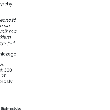
yrchy.
becność
e się
ownik ma
skiem
o jest
niczego.
w.
st 300
 20
orosły
w Białymstoku