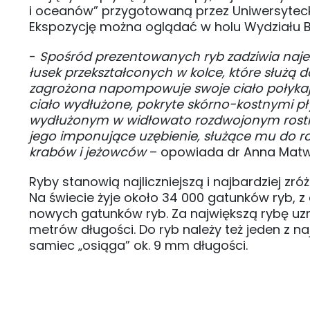
i oceanów” przygotowaną przez Uniwersyteck
Ekspozycję można oglądać w holu Wydziału Bi
-
Spośród prezentowanych ryb zadziwia naje
łusek przekształconych w kolce, które służą 
zagrożona napompowuje swoje ciało połykając
ciało wydłużone, pokryte skórno-kostnymi p
wydłużonym w widłowato rozdwojonym rost
jego imponujące uzębienie, służące mu do ro
krabów i jeżowców
– opowiada dr Anna Matwi
Ryby stanowią najliczniejszą i najbardziej 
Na świecie żyje około 34 000 gatunków ryb, z
nowych gatunków ryb. Za największą rybę uzn
metrów długości. Do ryb należy też jeden z 
samiec „osiąga” ok. 9 mm długości.