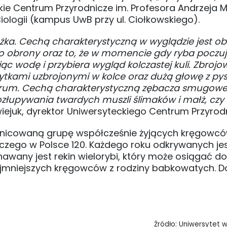
ie Centrum Przyrodnicze im. Profesora Andrzeja M
ologii (kampus UwB przy ul. Ciołkowskiego).
żka. Cechą charakterystyczną w wyglądzie jest o
do obrony oraz to, że w momencie gdy ryba poczuj
 wodę i przybiera wygląd kolczastej kuli. Zbroj
łytkami uzbrojonymi w kolce oraz dużą głowę z py
rum. Cechą charakterystyczną zębacza smugoweg
złupywania twardych muszli ślimaków i małż, czy
ejuk, dyrektor Uniwersyteckiego Centrum Przyrod
zróżnicowaną grupę współcześnie żyjących kręgowcó
 czego w Polsce 120. Każdego roku odkrywanych je
awany jest rekin wielorybi, który może osiągać do
najmniejszych kręgowców z rodziny babkowatych. D
Źródło: Uniwersytet 