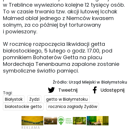
w Treblince wywieziono kolejne 12 tysięcy osób.
To w czasie trwania tzw. akcji lutowej Icchak
Malmed oblał jednego z Niemców kwasem
solnym, za co później był torturowany
i powieszony.
W rocznicę rozpoczęcia likwidacji getta
białostockiego, 5 lutego o godz. 17.00, pod
pomnikiem Bohaterów Getta na placu
Mordechaja Tenenbauma zapalone zostanie
symboliczne światło pamięci.
Źródło: Urząd Miejski w Białymstoku
Tweetnij
Udostępnij
Tagi:
Białystok
Żydzi
getto w Białymstoku
białostockie getto
rocznica zagłady Żydów