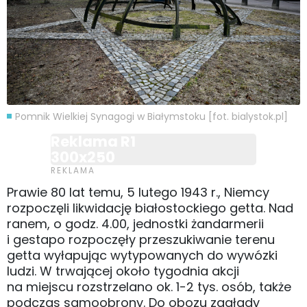
Pomnik Wielkiej Synagogi w Białymstoku [fot. bialystok.pl]
Reklama R1
300x250
Prawie 80 lat temu, 5 lutego 1943 r., Niemcy
rozpoczęli likwidację białostockiego getta. Nad
ranem, o godz. 4.00, jednostki żandarmerii
i gestapo rozpoczęły przeszukiwanie terenu
getta wyłapując wytypowanych do wywózki
ludzi. W trwającej około tygodnia akcji
na miejscu rozstrzelano ok. 1-2 tys. osób, także
podczas samoobrony. Do obozu zagłady