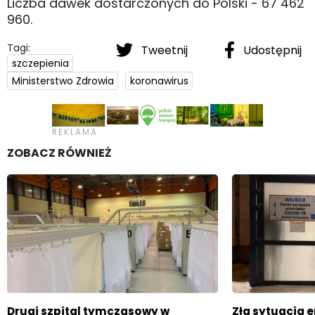
Liczba dawek dostarczonych do Polski - 67 462
960.
Tagi:
Tweetnij
Udostępnij
szczepienia
Ministerstwo Zdrowia
koronawirus
ZOBACZ RÓWNIEŻ
Drugi szpital tymczasowy w
Zła sytuacja 