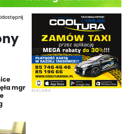
dostępnij
ony
nice
nęła mgr
ie
g