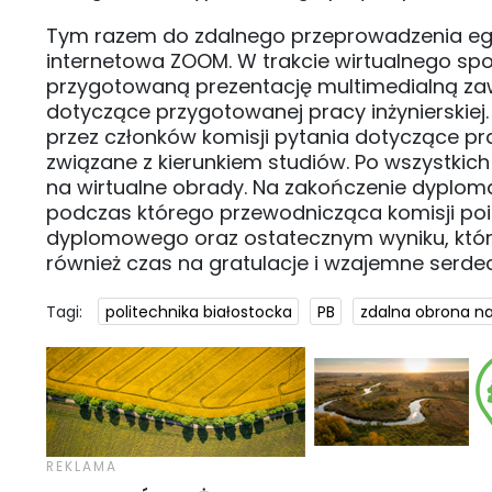
Tym razem do zdalnego przeprowadzenia e
internetowa ZOOM. W trakcie wirtualnego spo
przygotowaną prezentację multimedialną zawie
dotyczące przygotowanej pracy inżynierskie
przez członków komisji pytania dotyczące p
związane z kierunkiem studiów. Po wszystkich
na wirtualne obrady. Na zakończenie dyploma
podczas którego przewodnicząca komisji p
dyplomowego oraz ostatecznym wyniku, który
również czas na gratulacje i wzajemne serde
Tagi:
politechnika białostocka
PB
zdalna obrona na