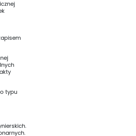
icznej
ek
u
 zapisem
nej
alnych
akty
go typu
nierskich.
onarnych.