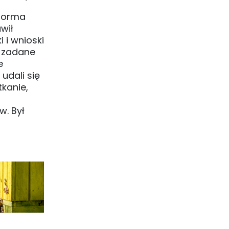
forma
wił
 i wnioski
a zadane
e
udali się
kanie,
w. Był