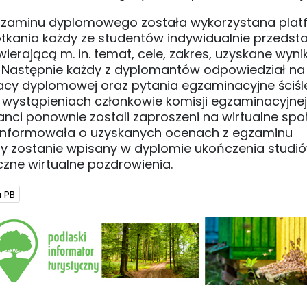
gzaminu dyplomowego została wykorzystana plat
tkania każdy ze studentów indywidualnie przedsta
rającą m. in. temat, cele, zakres, uzyskane wyniki
j. Następnie każdy z dyplomantów odpowiedział n
racy dyplomowej oraz pytania egzaminacyjne ściśl
 wystąpieniach członkowie komisji egzaminacyjnej 
nci ponownie zostali zaproszeni na wirtualne spot
oinformowała o uzyskanych ocenach z egzaminu
 zostanie wpisany w dyplomie ukończenia studió
czne wirtualne pozdrowienia.
 PB