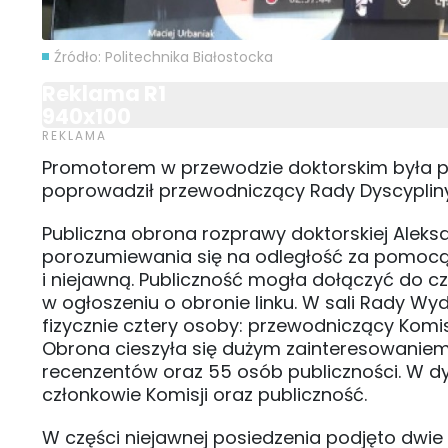
Źródło: Politechnika Białostocka
Reklama R1
940x100
Promotorem w przewodzie doktorskim była pro
poprowadził przewodniczący Rady Dyscypliny N
Publiczna obrona rozprawy doktorskiej Aleks
porozumiewania się na odległość za pomocą s
i niejawną. Publiczność mogła dołączyć do 
w ogłoszeniu o obronie linku. W sali Rady Wydz
fizycznie cztery osoby: przewodniczący Komisj
Obrona cieszyła się dużym zainteresowaniem. W
recenzentów oraz 55 osób publiczności. W dys
członkowie Komisji oraz publiczność.
W części niejawnej posiedzenia podjęto dwie