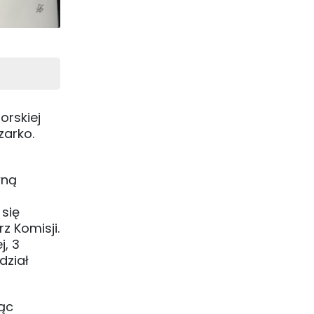
orskiej
zarko.
wną
 się
z Komisji.
j, 3
dział
jąc