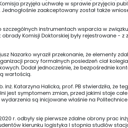
omisja przyjęła uchwałę w sprawie przyjęcia publ
c. Jednogłośnie zaakceptowany został także wnios
o szczególnych instrumentach wsparcia w związk
 obrady Komisji Doktorskiej były rejestrowane - z
usz Nazarko wyraził przekonanie, że elementy zdal
ganizacji pracy formalnych posiedzeń ciał kolegi
ukowych. Dodał jednocześnie, że bezpośrednie kont
ą wartością.
. inż. Katarzyna Halicka, prof. PB stwierdziła, że te
lni jest symptomem zmian, przed jakimi staje całe
e wydarzenia są inicjowane właśnie na Politechnice
2020 r. odbyły się pierwsze zdalne obrony prac inży
entów kierunku logistyka I stopnia studiów stacj