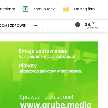
an miasta
Komunikacja
Katalog firm
24
°C
DOM I ZDROWIE
Białystok