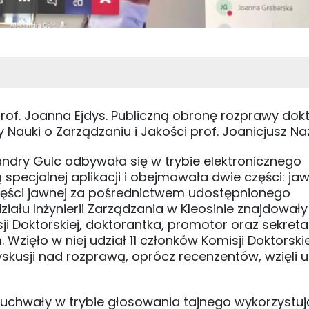
f. Joanna Ejdys. Publiczną obronę rozprawy dokt
auki o Zarządzaniu i Jakości prof. Joanicjusz Na
andry Gulc odbywała się w trybie elektronicznego
pecjalnej aplikacji i obejmowała dwie części: ja
części jawnej za pośrednictwem udostępnionego
iału Inżynierii Zarządzania w Kleosinie znajdowały
i Doktorskiej, doktorantka, promotor oraz sekretar
zięło w niej udział 11 członków Komisji Doktorskie
kusji nad rozprawą, oprócz recenzentów, wzięli u
 uchwały w trybie głosowania tajnego wykorzystu