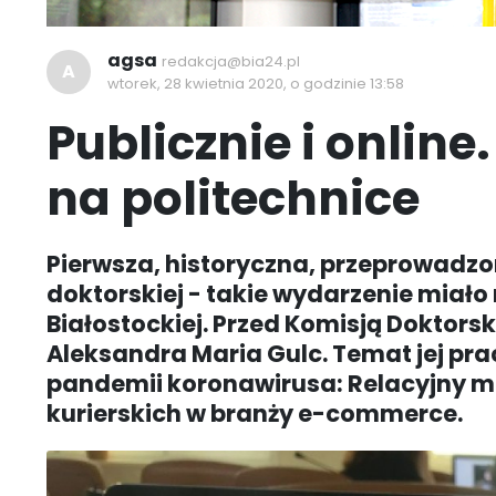
agsa
redakcja@bia24.pl
A
wtorek, 28 kwietnia 2020, o godzinie 13:58
Publicznie i online
na politechnice
Pierwsza, historyczna, przeprowadzo
doktorskiej - takie wydarzenie miało 
Białostockiej. Przed Komisją Doktors
Aleksandra Maria Gulc. Temat jej pra
pandemii koronawirusa: Relacyjny m
kurierskich w branży e-commerce.