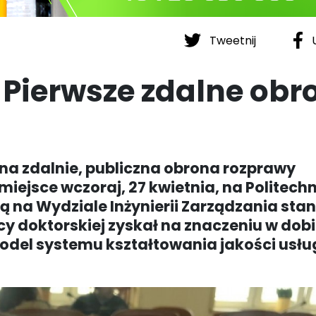
Tweetnij
U
. Pierwsze zdalne obr
na zdalnie, publiczna obrona rozprawy
miejsce wczoraj, 27 kwietnia, na Politech
ką na Wydziale Inżynierii Zarządzania sta
cy doktorskiej zyskał na znaczeniu w dob
odel systemu kształtowania jakości usłu