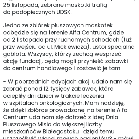
25 listopada, zebrane maskotki trafią
do podopiecznych UDSK.
Jedna ze zbiórek pluszowych maskotek
odbędzie się na terenie Alfa Centrum, gdzie
od 2 listopada przy ruchomych schodach (tuż
przy wejściu od ul. Mickiewicza), ustoi specjalna
gablota. Wszyscy, którzy zechcą wesprzeć
akcję fundacji, będą mogli przynieść zabawki
do centrum handlowego i zostawić je tam.
- W poprzednich edycjach akcji udało nam się
zebrać ponad 12 tysięcy zabawek, które
ociepliły dni dzieci w trakcie leczenia
w szpitalach onkologicznych. Mam nadzieję,
że dzięki zbiórce prowadzonej na terenie Alfa
Centrum uda nam się dotrzeć z ideą Dnia
Pluszowego Misia do większej liczby
mieszkańców Białegostoku i dzięki temu
uszczęśliwić więcej małych pacjentów? - mówi