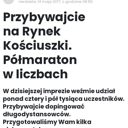
niedziela, 14 maja 2017, o godzinie 08:55
Przybywajcie
na Rynek
Kościuszki.
Półmaraton
w liczbach
W dzisiejszej imprezie weźmie udział
ponad cztery i pół tysiąca uczestników.
Przybywajcie dopingować
długodystansowców.
Przygotowaliśmy Wam kilka