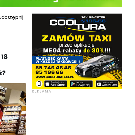
dostępnij
 18
ż?