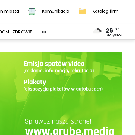
an miasta
Komunikacja
Katalog firm
26
°C
DOM I ZDROWIE
Białystok