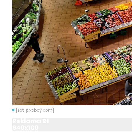
[fot. pixabay.com]
Reklama R1
940x100