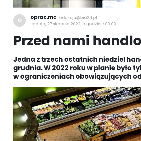
oprac.mc
redakcja@bia24.pl
O
sobota, 27 sierpnia 2022, o godzinie 09:00
Przed nami handlo
Jedna z trzech ostatnich niedziel han
grudnia. W 2022 roku w planie było ty
w ograniczeniach obowiązujących od m