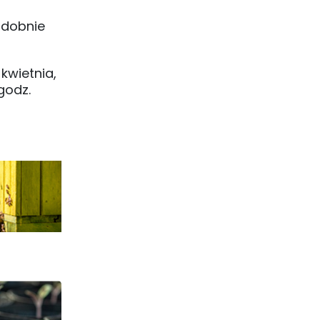
odobnie
 kwietnia,
godz.