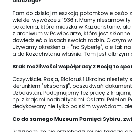
Dlaczego?
Tam do dzisiaj mieszkają potomkowie osób zes
wielkiej wywózce z 1936 r. Mamy niesamowity m
pokolenia, które mieszka w Kazachstanie, al
z archiwum w Pawłodarze, które jest skłonne
dowiedzieć o losach swoich rodzin. O czym
używamy określenia - "na Syberię", ale tak n
a do Kazachstanu właśnie. Tam jest olbrzym
Brak możliwości współpracy z Rosją to spo
Oczywiście. Rosja, Białoruś i Ukraina niestet
kierunkiem "ekspansji", poszukiwań dokument
Uzbekistan. Podejmujemy też pracę z krajami, 
np. z krajami nadbałtyckimi. Ostatni Peleton P
dedykowany nie tylko polskim wywózkom, ale 
Co do samego Muzeum Pamięci Sybiru, zwi
Przyznam, że nie przychodzi mi nic takiego d