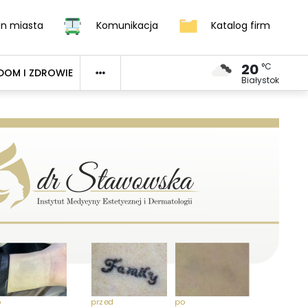
an miasta
Komunikacja
Katalog firm
20
°C
DOM I ZDROWIE
Białystok