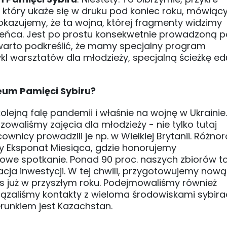
 który ukaże się w druku pod koniec roku, mówiąc
 Pokazujemy, że ta wojna, której fragmenty widzimy
aleńca. Jest po prostu konsekwetnie prowadzoną po
, warto podkreślić, że mamy specjalny program
kl warsztatów dla młodzieży, specjalną ścieżkę e
eum Pamięci Sybiru?
kolejną falę pandemii i właśnie na wojnę w Ukraini
zowaliśmy zajęcia dla młodzieży - nie tylko tutaj
ownicy prowadzili je np. w Wielkiej Brytanii. Różn
y Eksponat Miesiąca, gdzie honorujemy
owe spotkanie. Ponad 90 proc. naszych zbiorów t
acja inwestycji. W tej chwili, przygotowujemy nową
s już w przyszłym roku. Podejmowaliśmy również
aliśmy kontakty z wieloma środowiskami sybirac
runkiem jest Kazachstan.