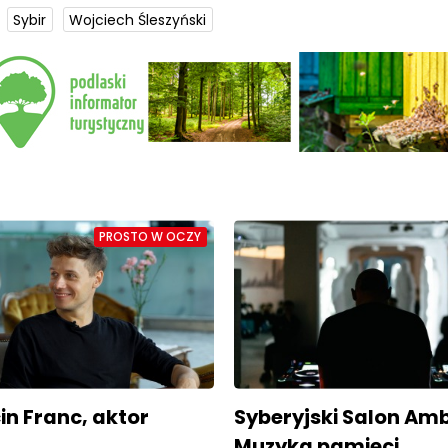
Sybir
Wojciech Śleszyński
PROSTO W OCZY
n Franc, aktor
Syberyjski Salon Amb
Muzyka pamięci