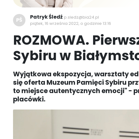
Patryk Śledź
p.sledz@bia24.pl
PŚ
piątek, 16 września 2022, o godzinie 13:16
ROZMOWA. Pierwsz
Sybiru w Białymst
Wyjątkowa ekspozycja, warsztaty eduk
się oferta Muzeum Pamięci Sybiru prz
to miejsce autentycznych emocji" - p
placówki.