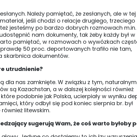
łanych. Należy pamiętać, że zesłanych, ale w tej
ateriał, jeśli chodzi o relacje drugiego, trzeciego
e też jesteśmy po bardzo dobrych rozmowach m.in.
 udostępnić nam dokumenty, tak żeby każdy był w 
 warto pamiętać, w rozmowach o wywózkach częst
a prawdę 50 proc. deportowanych trafiło nie tam,
ia skarbnica dokumentów.
re utrudnienie?
y są dla nas zamknięte. W związku z tym, naturalnym
ów są Kazachstan, a w dalszej kolejności również
które podobnie jak Polska, ucierpiały w wyniku dep
amięci, który odbył się pod koniec sierpnia br. był
również litewskim.
edzający sugerują Wam, że coś warto byłoby 
o głowy. Jedyne co dostajemy to ich łzy wzruszenia