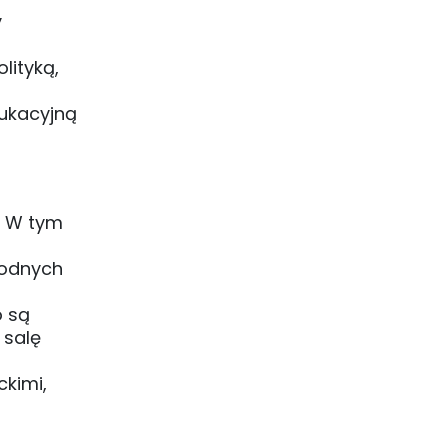
y
lityką,
dukacyjną
e. W tym
orodnych
o są
 salę
kimi,