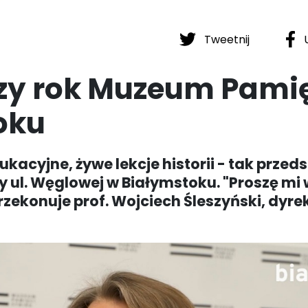
Tweetnij
U
y rok Muzeum Pamię
oku
acyjne, żywe lekcje historii - tak przed
y ul. Węglowej w Białymstoku. "Proszę mi 
rzekonuje prof. Wojciech Śleszyński, dyre