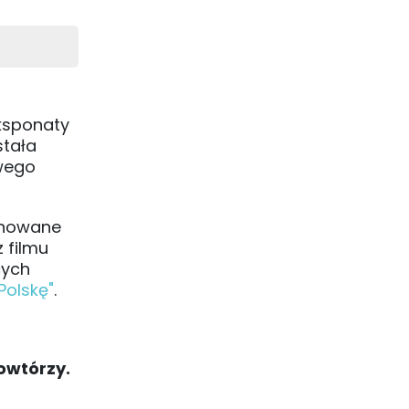
eksponaty
stała
owego
lanowane
 filmu
cych
Polskę"
.
powtórzy.