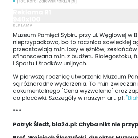
[fot. Karol Zalewski/bia24.pl]
Reklama R1
940x100
Muzeum Pamięci Sybiru przy ul. Węglowej w Bi
nieprzypadkowa, bo to rocznica sowieckiej ag
przedstawiają m.in. losy więźniów, zesłańców
sfinansowana m.in. z budżetu Białegostoku, 
i Sportu i środków unijnych.
W pierwszą rocznicę utworzenia Muzeum Pami
są różnorodne wydarzenia. To m.in. zwiedzan
dokumentalnego "Cena wyzwolenia" oraz zap
do placówki. Szczegóły w naszym art. pt.
"Bia
***
Patryk Śledź, bia24.pl: Chyba nikt nie przyp
Prof. Wojciech Śleszyński, dyrektor Muzeu