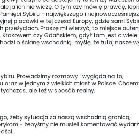
e ja ich nie widzę. O tym czy mówię prawdę, lepi
 Pamięci Sybiru - największego i najnowocześniejs
nej placówki w tej części Europy, gdzie sami Sybi
h przeżyciach. Proszę mi wierzyć, to miejsce aute
 Krakowem czy Gdańskiem, gdyż tam jest o wiele
chodzi o ścianę wschodnią, myślę, że tutaj nasze wy
 Sybiru. Prowadzimy rozmowy i wygląda na to,
u oraz w jednym z wielkich miast w Polsce. Chcem
dotychczas, ale też w sposób realny.
tego, żeby sytuacja za naszą wschodnią granicą,
istorykom - żebyśmy nie musieli komentować wydar
ości.