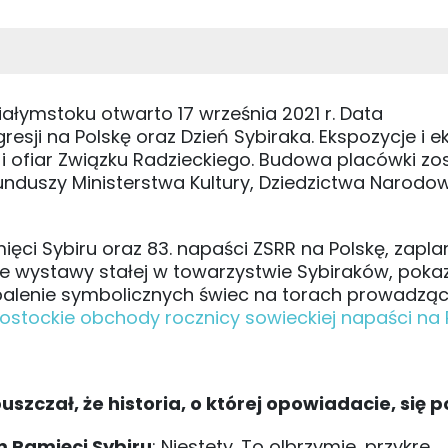
ałymstoku otwarto 17 września 2021 r. Data
resji na Polskę oraz Dzień Sybiraka. Ekspozycje i 
 i ofiar Związku Radzieckiego. Budowa placówki zo
funduszy Ministerstwa Kultury, Dziedzictwa Narod
ęci Sybiru oraz 83. napaści ZSRR na Polskę, zap
ie wystawy stałej w towarzystwie Sybiraków, pokaz
alenie symbolicznych świec na torach prowadzą
łostockie obchody rocznicy sowieckiej napaści na 
uszczał, że historia, o której opowiadacie, się 
m Pamięci Sybiru
: Niestety. To olbrzymie, przykre