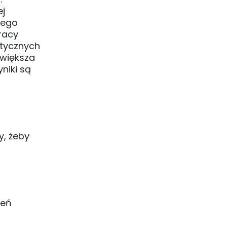
ej
zego
racy
ntycznych
 większa
niki są
y, żeby
zeń