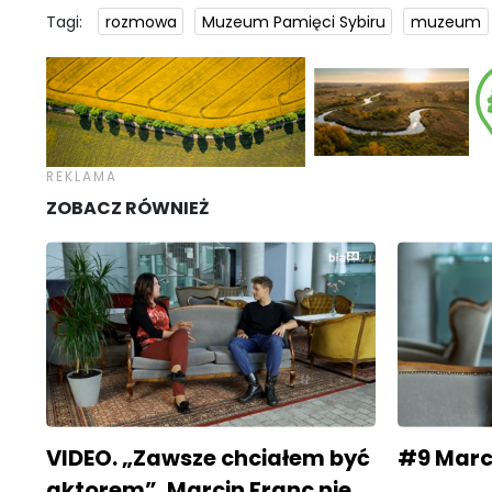
Tagi:
rozmowa
Muzeum Pamięci Sybiru
muzeum
ZOBACZ RÓWNIEŻ
VIDEO. „Zawsze chciałem być
#9 Marci
aktorem”. Marcin Franc nie