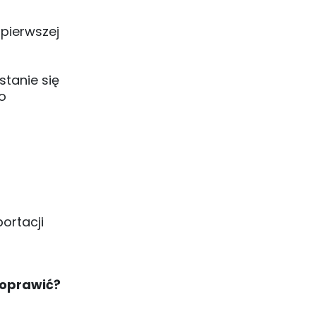
 pierwszej
stanie się
o
ortacji
poprawić?
.