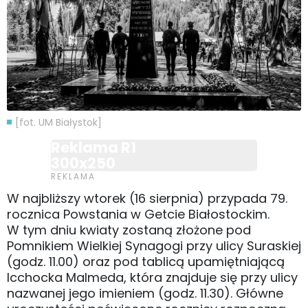
[fot. UM Białystok]
Reklama R1
300x250
W najbliższy wtorek (16 sierpnia) przypada 79.
rocznica Powstania w Getcie Białostockim.
W tym dniu kwiaty zostaną złożone pod
Pomnikiem Wielkiej Synagogi przy ulicy Suraskiej
(godz. 11.00) oraz pod tablicą upamiętniającą
Icchocka Malmeda, która znajduje się przy ulicy
nazwanej jego imieniem (godz. 11.30). Główne