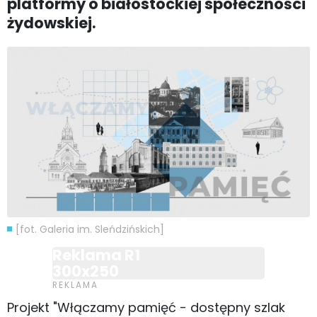
platformy o białostockiej społeczności
żydowskiej.
[fot. Galeria im. Sleńdzińskich]
Reklama R1
300x250
Projekt "Włączamy pamięć - dostępny szlak