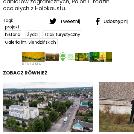
odbiorów zagranicznych, Polonii i rodzin
ocalałych z Holokaustu.
Tagi:
Tweetnij
Udostępnij
projekt
historia
Żydzi
szlak turystyczny
Galeria im. Sleńdzińskich
ZOBACZ RÓWNIEŻ