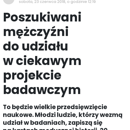
sobota, 23 czerwca 2018, o godzinie 12:19
Poszukiwani
mężczyźni
do udziału
w ciekawym
projekcie
badawczym
To będzie wielkie przedsięwzięcie
naukowe. Młodzi ludzie, którzy wezmą
udział w badaniach, zapiszą się