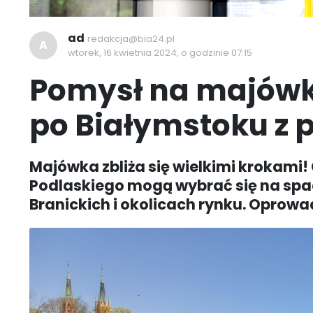
ad
redakcja@bia24.pl
A
wtorek, 16 kwietnia 2024, o godzinie 07:15
Pomysł na majówk
po Białymstoku z 
Majówka zbliża się wielkimi krokami! 
Podlaskiego mogą wybrać się na sp
Branickich i okolicach rynku. Oprowa