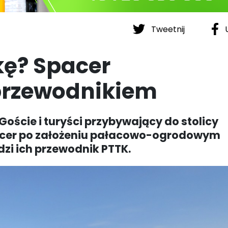
Tweetnij
U
ę? Spacer
przewodnikiem
Goście i turyści przybywający do stolicy
acer po założeniu pałacowo-ogrodowym
dzi ich przewodnik PTTK.