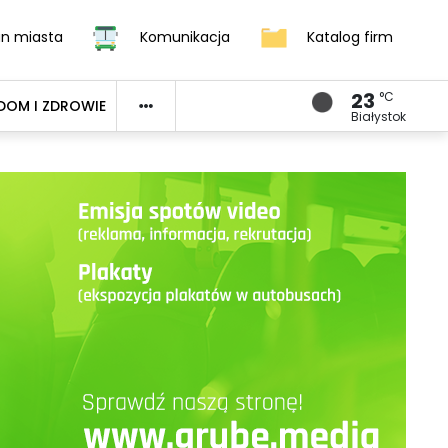
an miasta
Komunikacja
Katalog firm
23
°C
DOM I ZDROWIE
Białystok