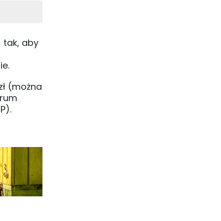
 tak, aby
ie.
 zł (można
trum
P).