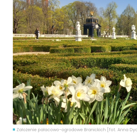
Założenie pałacowo-ogrodowe Branickich [fot. Anna Dy