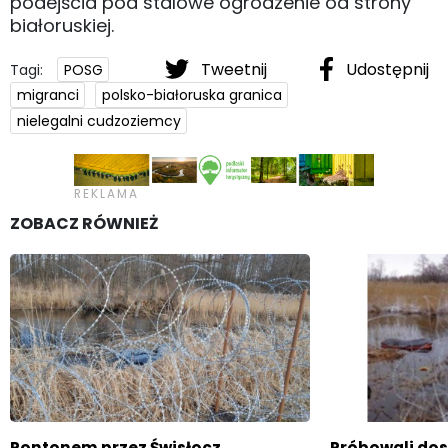
podejścia pod stalowe ogrodzenie od strony
białoruskiej.
Tweetnij
Udostępnij
Tagi:
POSG
migranci
polsko-białoruska granica
nielegalni cudzoziemcy
ZOBACZ RÓWNIEŻ
Pontonem przez Świsłocz
Próbowali dost