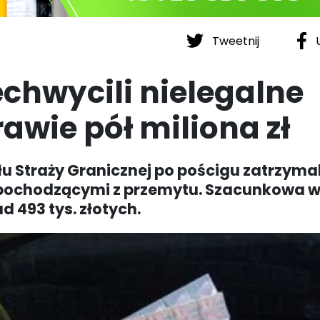
Tweetnij
U
chwycili nielegalne
awie pół miliona zł
u Straży Granicznej po pościgu zatrzymal
pochodzącymi z przemytu. Szacunkowa w
 493 tys. złotych.