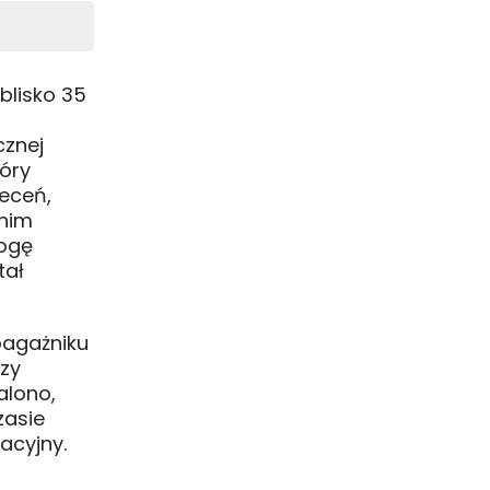
blisko 35
cznej
óry
eceń,
 nim
rogę
tał
bagażniku
zy
alono,
zasie
acyjny.