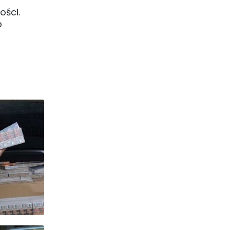
ości.
o