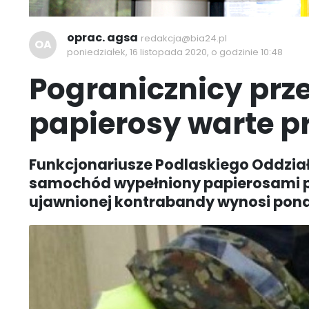
oprac. agsa
redakcja@bia24.pl
OA
poniedziałek, 16 listopada 2020, o godzinie 10:48
Pogranicznicy prze
papierosy warte pr
Funkcjonariusze Podlaskiego Oddział
samochód wypełniony papierosami 
ujawnionej kontrabandy wynosi ponad