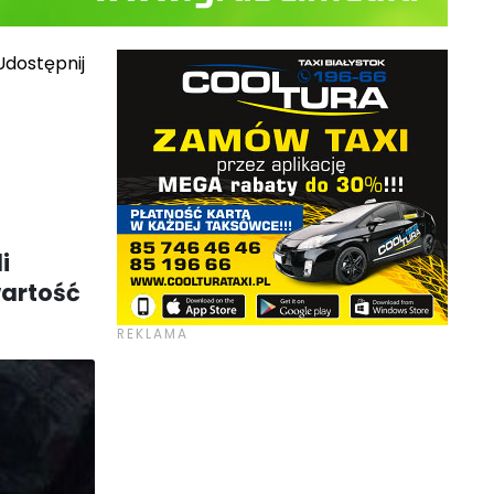
dostępnij
i
artość