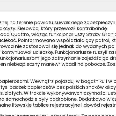
cznej na terenie powiatu suwalskiego zabezpieczyli 
akcyzy. Kierowca, który przewoził kontrabandę
ad Quattro, widząc funkcjonariuszy Straży Grani
ciekać. Poinformowano współdziałający patrol, kt
erowca nie zastosował się jednak do wydanych pol
 kontynuował ucieczkę. Funkcjonariusze ruszyli za
funkcjonariuszom jego zatrzymanie zajeżdżając d
ten niebezpieczny manewr wpadł na pobocze. Zos
 papierosami. Wewnątrz pojazdu, w bagażniku i w 
tys. paczek papierosów bez polskich znaków akcy
s. złotych. W trakcie wykonywanych czynności ust
e na samochodzie były podrobione. Dodatkowo w c
ne litewskie tablice rejestracyjne i dowód rejestr