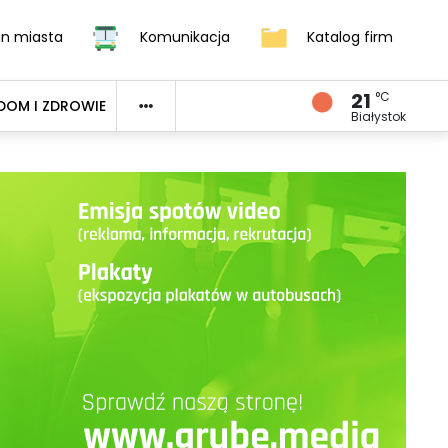
an miasta
Komunikacja
Katalog firm
21
°C
DOM I ZDROWIE
Białystok