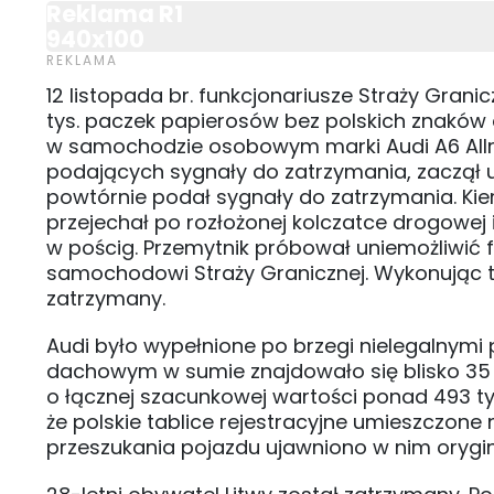
Reklama R1
940x100
12 listopada br. funkcjonariusze Straży Grani
tys. paczek papierosów bez polskich znaków 
w samochodzie osobowym marki Audi A6 Allro
podających sygnały do zatrzymania, zaczął u
powtórnie podał sygnały do zatrzymania. Ki
przejechał po rozłożonej kolczatce drogowej i
w pościg. Przemytnik próbował uniemożliwić 
samochodowi Straży Granicznej. Wykonując 
zatrzymany.
Audi było wypełnione po brzegi nielegalnymi
dachowym w sumie znajdowało się blisko 35 
o łącznej szacunkowej wartości ponad 493 ty
że polskie tablice rejestracyjne umieszczon
przeszukania pojazdu ujawniono w nim oryginal