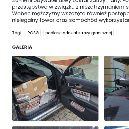
28-letni obywatel Litwy został zatrzymany. Po
przestępstwo w związku z niezatrzymaniem się
Wobec mężczyzny wszczęto również postępo
nielegalny towar oraz samochód wykorzysta
Tagi:
POSG
podlaski oddział straży granicznej
GALERIA