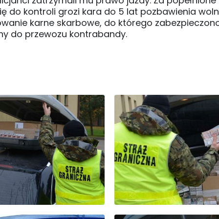
licjanci zatrzymali mu prawo jazdy. Za popełnione
 do kontroli grozi kara do 5 lat pozbawienia woln
wanie karne skarbowe, do którego zabezpieczon
ny do przewozu kontrabandy.