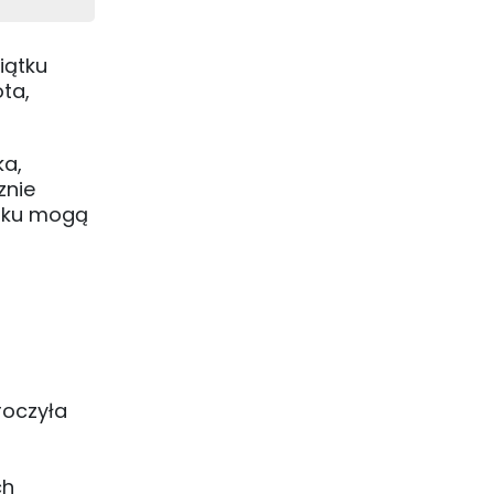
iątku
ta,
ka,
znie
toku mogą
roczyła
ch