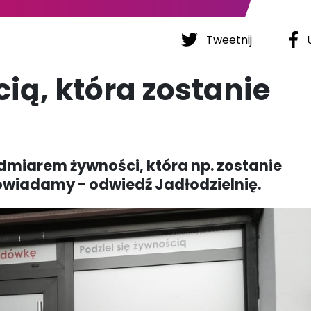
Tweetnij
U
cią, która zostanie
admiarem żywności, która np. zostanie
owiadamy - odwiedź Jadłodzielnię.