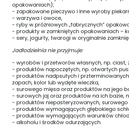
opakowaniach);
- zapakowane pieczywo i inne wyroby piekarn
- warzywa i owoce,
- ryby w próżniowych „fabrycznych” opakowa
- produkty w zamkniętych opakowaniach – kons
- sery, jogurty, twarogi w oryginalnie zamkn
Jadłodzielnia nie przyjmuje:
- wyrobów i przetworów własnych, np. ciast, z
- produktów napoczętych, np. otwartych pusz
- produktów nadpsutych i przterminowanych
zapach, kolor lub wydęte wieczka,
- surowego mięsa oraz produktów na jego baz
- surowych jaj oraz produktów na ich bazie,
- produktów niepasteryzowanych, surowego 
- produktów wymagających głębokiego schło
- produktów wymagających warunków chłodnic
- alkoholu i środków odurzających.