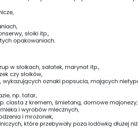
icze,
niach,
erwy, słoiki itp.,
iętych opakowaniach.
up w słoikach, sałatek, marynat itp.,
ek czy słoików,
, wykazujących oznaki popsucia, mających niety
ie, np. tatar,
 np. ciasta z kremem, śmietaną, domowe majonezy;
mleka i wyrobów mlecznych,
dzenia i mrożonek,
zych, które przebywały poza lodówką dłużej niż