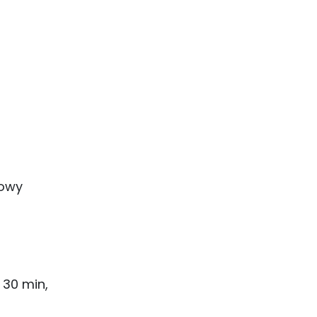
powy
 30 min,