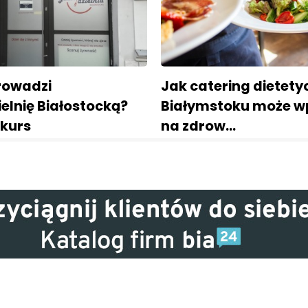
rowadzi
Jak catering dietety
elnię Białostocką?
Białymstoku może w
nkurs
na zdrow…