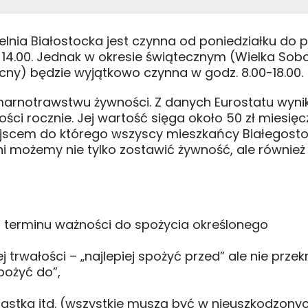
zielnia Białostocka jest czynna od poniedziałku do p
– 14.00. Jednak w okresie świątecznym (Wielka Sobo
cny) będzie wyjątkowo czynna w godz. 8.00-18.00.
marnotrawstwu żywności. Z danych Eurostatu wyni
ści rocznie. Jej wartość sięga około 50 zł miesięc
iejscem do którego wszyscy mieszkańcy Białegos
ni możemy nie tylko zostawić żywność, ale również
yła terminu ważności do spożycia określonego
 trwałości – „najlepiej spożyć przed” ale nie przek
pożyć do”,
 ciastka itd. (wszystkie muszą być w nieuszkodzony