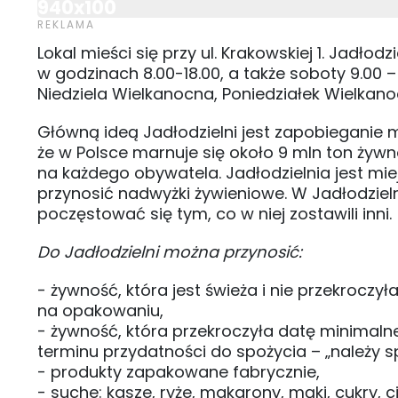
940x100
Lokal mieści się przy ul. Krakowskiej 1. Jadłod
w godzinach 8.00-18.00, a także soboty 9.00 
Niedziela Wielkanocna, Poniedziałek Wielkano
Główną ideą Jadłodzielni jest zapobieganie 
że w Polsce marnuje się około 9 mln ton żywno
na każdego obywatela. Jadłodzielnia jest m
przynosić nadwyżki żywieniowe. W Jadłodziel
poczęstować się tym, co w niej zostawili inni.
Do Jadłodzielni można przynosić:
- żywność, która jest świeża i nie przekrocz
na opakowaniu,
- żywność, która przekroczyła datę minimalnej
terminu przydatności do spożycia – „należy s
- produkty zapakowane fabrycznie,
- suche: kasze, ryże, makarony, mąki, cukry,