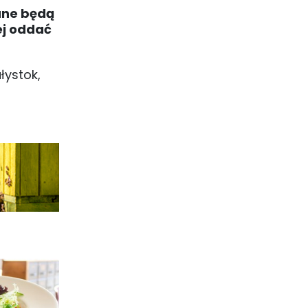
ane będą
ej oddać
łystok,