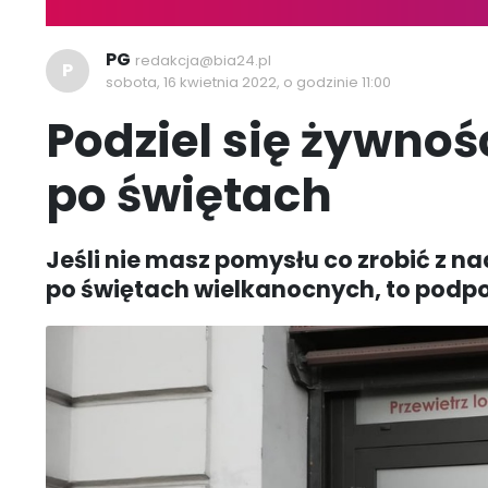
PG
redakcja@bia24.pl
P
sobota, 16 kwietnia 2022, o godzinie 11:00
Podziel się żywnoś
po świętach
Jeśli nie masz pomysłu co zrobić z n
po świętach wielkanocnych, to podp