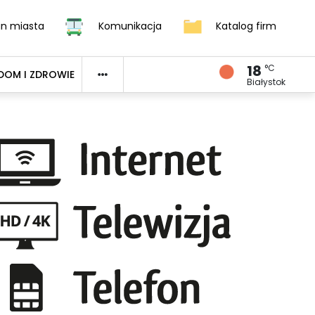
an miasta
Komunikacja
Katalog firm
18
°C
DOM I ZDROWIE
Białystok