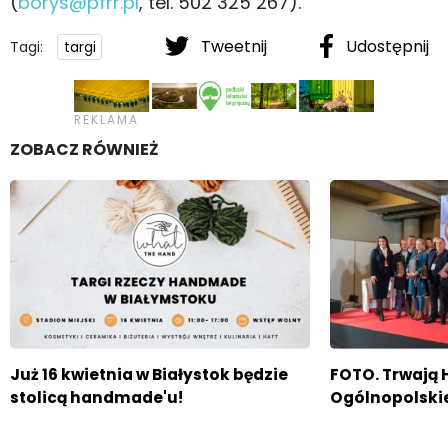
(
borys@pfrr.pl
, tel. 502 325 267).
Tweetnij
Udostępnij
Tagi:
targi
ZOBACZ RÓWNIEŻ
Już 16 kwietnia w Białystok będzie
FOTO. Trwają
stolicą handmade'u!
Ogólnopolskie