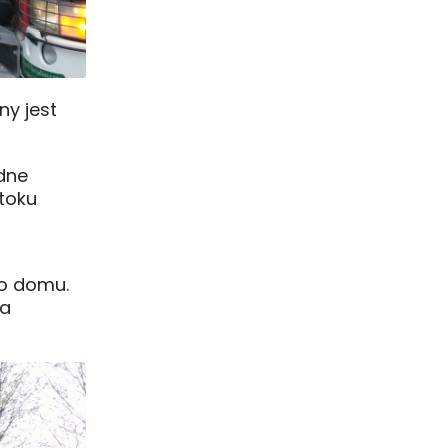
ny jest
adne
toku
go domu.
ga