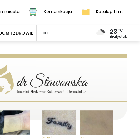
an miasta
Komunikacja
Katalog firm
23
°C
DOM I ZDROWIE
Białystok