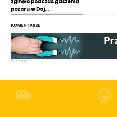
zginęło podczas gaszenia
pożaru w Doj…
KOMENTARZE