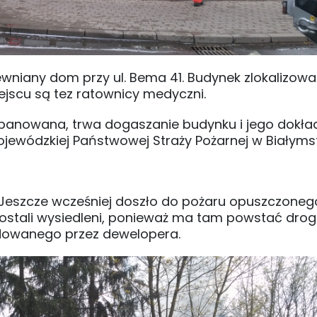
drewniany dom przy ul. Bema 41. Budynek zlokalizowa
iejscu są tez ratownicy medyczni.
ż opanowana, trwa dogaszanie budynku i jego dokł
jewódzkiej Państwowej Straży Pożarnej w Białyms
aż. Jeszcze wcześniej doszło do pożaru opuszczone
 zostali wysiedleni, ponieważ ma tam powstać dro
dowanego przez dewelopera.