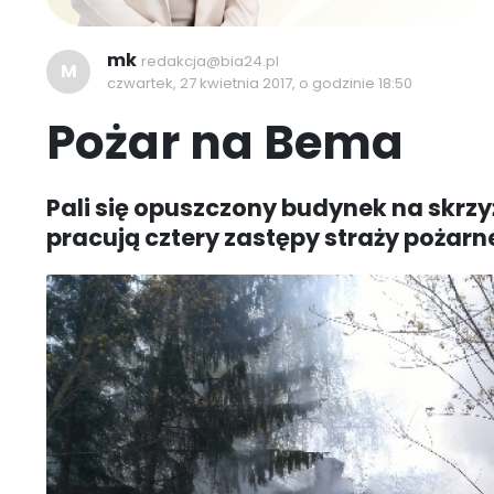
mk
redakcja@bia24.pl
M
czwartek, 27 kwietnia 2017, o godzinie 18:50
Pożar na Bema
Pali się opuszczony budynek na skrzy
pracują cztery zastępy straży pożarne