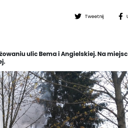
Tweetnij
U
żowaniu ulic Bema i Angielskiej. Na miejs
j.