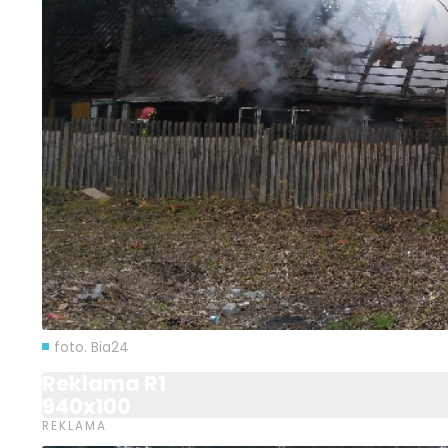
foto. Bia24
Reklama R1
940x100