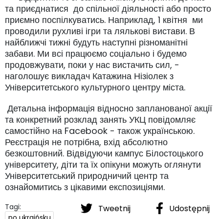
та приєднатися до спільної діяльності або просто
приємно поспілкуватись. Наприклад, 1 квітня ми
проводили рухливі ігри та лялькові вистави. В
найближчі тижні будуть наступні різноманітні
забави. Ми всі працюємо соціально і будемо
продовжувати, поки у нас вистачить сил, -
наголошує викладач Катажина Нізіолек з
Університетського культурного центру міста.
Детальна інформація відносно запланованої акції
та конкретний розклад занять УКЦ повідомляє
самостійно на Facebook - також українською.
Реєстрація не потрібна, вхід абсолютно
безкоштовний. Відвідуючи кампус Білостоцького
університету, діти та їх опікуни можуть оглянути
Університетський природничий центр та
ознайомитись з цікавими експозиціями.
Tagi:
Tweetnij
Udostępnij
po ukraińsku