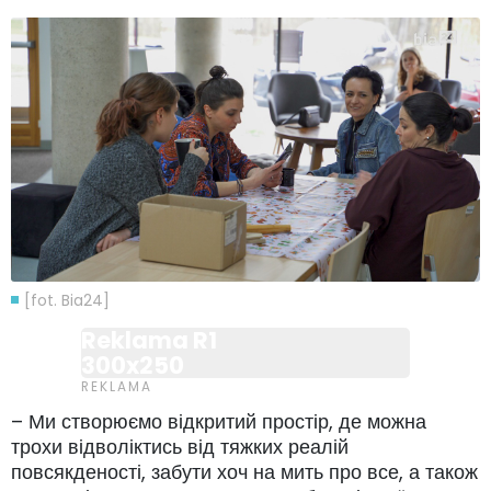
[fot. Bia24]
Reklama R1
300x250
– Ми створюємо відкритий простір, де можна
трохи відволіктись від тяжких реалій
повсякденості, забути хоч на мить про все, а також