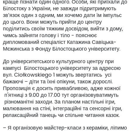
краще пізнати один одного. Особи, які приїхали до
Білостоку з України, не завжди підритримують
зв’язок один з одним, ми хочемо дати їм імпульс
до цього. Вони можуть прийти до центру
поділитись своїм тяжким досвідом, вийти з дому,
чимсь зайняти голову і тіло - пояснює
дипломований спеціаліст Катажина Савіцька-
Мєжинська з Фонду Білостоцького університету.
До університетського культурного центру при
кампусі Білостоцького університету за адресою
вул. Ciołkowskiego 1 можуть звертатись усі
бажаючі – діти та їхні опікуни, також дорослі.
Пропозиція є досить привабливою, адже кожної
п'ятниці з 9.00 до 17.00 тут організовуватимуть
різноманітні заходи. За планом настільні ігри,
малювання на стіні, інтеграційні та сенсорні ігри,
релаксаційний танець чи спільне читання казок.
– Я організовую майстер-класи з кераміки, ліпимо