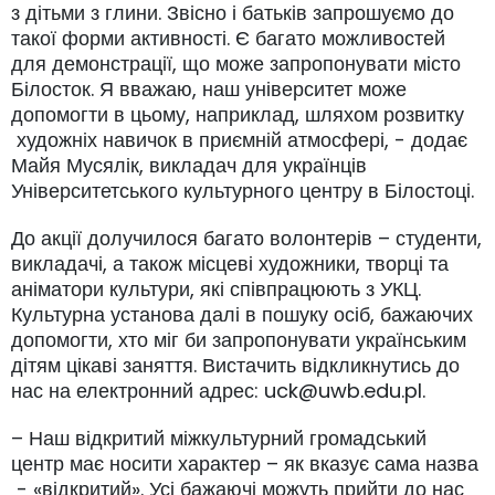
з дітьми з глини. Звісно і батьків запрошуємо до
такої форми активності. Є багато можливостей
для демонстрації, що може запропонувати місто
Білосток. Я вважаю, наш університет може
допомогти в цьому, наприклад, шляхом розвитку
художніх навичок в приємній атмосфері, - додає
Майя Мусялік, викладач для українців
Університетського культурного центру в Білостоці.
До акції долучилося багато волонтерів – студенти,
викладачі, а також місцеві художники, творці та
аніматори культури, які співпрацюють з УКЦ.
Культурна установа далі в пошуку осіб, бажаючих
допомогти, хто міг би запропонувати українським
дітям цікаві заняття. Вистачить відкликнутись до
нас на електронний адрес: uck@uwb.edu.pl.
– Наш відкритий міжкультурний громадський
центр має носити характер – як вказує сама назва
- «відкритий». Усі бажаючі можуть прийти до нас