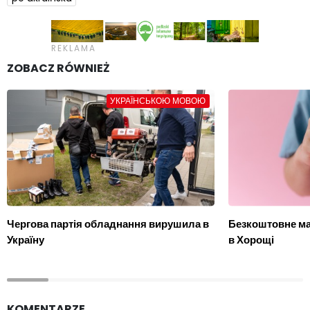
ZOBACZ RÓWNIEŻ
УКРАЇНСЬКОЮ МОВОЮ
Чергова партія обладнання вирушила в
Безкоштовне м
Україну
в Хорощі
KOMENTARZE