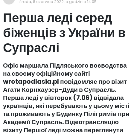
środa, 8 czerwca 2022, o godzinie 14:05
Перша леді серед
біженців з України в
Супраслі
Офіс маршала Підляського воєводства
на своєму офіційному сайті
wrotapodlasia.pl повідомляє про візит
Агати Корнхаузер-Дуди в Супрасль.
Перша леді у вівторок (7.06) відвідала
українців, які перебувають у цьому місті
та проживають у Будинку Пілігримів при
Академії Супрасль. Відеотрансляцію
візиту Першої леді можна переглянути