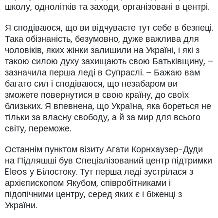
школу, однолітків та заходи, організовані в центрі.
Я сподіваюся, що ви відчуваєте тут себе в безпеці.
Така обізнаність, безумовно, дуже важлива для
чоловіків, яких жінки залишили на Україні, і які з
такою силою духу захищають свою Батьківщину, –
зазначила перша леді в Супраслі. – Бажаю вам
багато сил і сподіваюся, що незабаром ви
зможете повернутися в свою країну, до своїх
близьких. Я впевнена, що Україна, яка бореться не
тільки за власну свободу, а й за мир для всього
світу, переможе.
Останнім пунктом візиту Агати Корнхаузер-Дуди
на Підляшші був Спеціалізований центр підтримки
Eleos у Білостоку. Тут перша леді зустрілася з
архієпископом Якубом, співробітниками і
підопічними центру, серед яких є і біженці з
України.