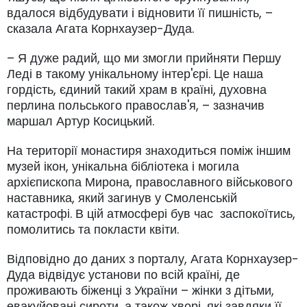
вдалося відбудувати і відновити її пишність, –
сказала Агата Корнхаузер-Дуда.
– Я дуже радий, що ми змогли прийняти Першу
Леді в такому унікальному інтер'єрі. Це наша
гордість, єдиний такий храм в країні, духовна
перлина польського православ'я, – зазначив
маршал Артур Косицький.
На території монастиря знаходиться поміж іншим
музей ікон, унікальна бібліотека і могила
архієпископа Мирона, православного військового
наставника, який загинув у Смоленській
катастрофі. В цій атмосфері був час заспокоїтись,
помолитись та покласти квіти.
Відповідно до даних з порталу, Агата Корнхаузер-
Дуда відвідує установи по всій країні, де
проживають біженці з України – жінки з дітьми,
евакуйовані сироти, а також хворі, які завдяки її