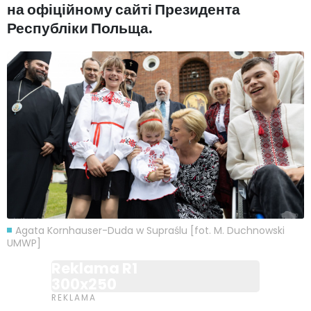
на офіційному сайті Президента
Республіки Польща.
Agata Kornhauser-Duda w Supraślu [fot. M. Duchnowski
UMWP]
Reklama R1
300x250