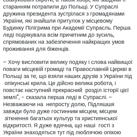
старанням потрапили до Польщі. У Супраслі
дружина президента зустрілася з громадянами
України, які знайшли притулок у місцевому
Будинку Пілігрима при Академії Супрасль. Перша
леді подякувала всім причетним до зусиль,
спрямованих на забезпечення найкращих умов
проживання для біженців.
– Хочу висловити велику подяку і слова найвищої
поваги місцевій громаді та Православній Церкві в
Польщі за те, що взяли наших друзів з України під
опікунські крила. Це дійсно велика робота, і
повстає наступний прекрасний розділ історії цієї
землі", - сказала перша леді в Супраслі. –
Незважаючи на непросту долю, Підляшшя
завжди було дуже гостинним місцем, місцем
зіткнення багатьох культур та християнської
відкритості. Я дуже вдячна, що наші гості з
України знаходяться тут під люблячою опікою