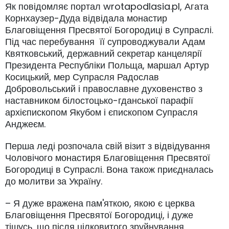
Як повідомляє портал wrotapodlasia.pl, Агата
Корнхаузер-Дуда відвідала монастир
Благовіщення Пресвятої Богородиці в Супраслі.
Під час перебування її супроводжували Адам
Квятковський, державний секретар канцелярії
Президента Республіки Польща, маршал Артур
Косицький, мер Супрасля Радослав
Добровольський і православне духовенство з
наставником білостоцько-гданської парафії
архієпископом Якубом і єпископом Супрасля
Анджеєм.
Перша леді розпочала свій візит з відвідування
Чоловічого монастиря Благовіщення Пресвятої
Богородиці в Супраслі. Вона також приєдналась
до молитви за Україну.
– Я дуже вражена пам'яткою, якою є церква
Благовіщення Пресвятої Богородиці, і дуже
тішусь, що після цілковитого зруйнування,