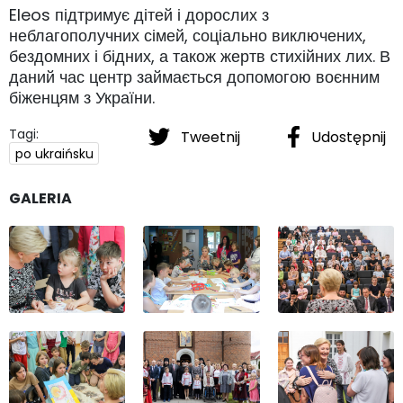
Eleos підтримує дітей і дорослих з
неблагополучних сімей, соціально виключених,
бездомних і бідних, а також жертв стихійних лих. В
даний час центр займається допомогою воєнним
біженцям з України.
Tagi:
Tweetnij
Udostępnij
po ukraińsku
GALERIA