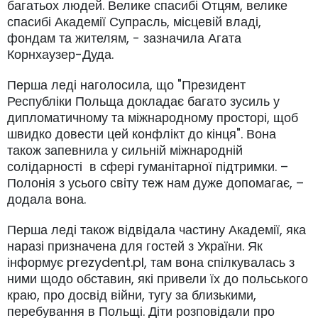
багатьох людей. Велике спасибі Отцям, велике
спасибі Академії Супрасль, місцевій владі,
фондам та жителям, - зазначила Агата
Корнхаузер-Дуда.
Перша леді наголосила, що "Президент
Республіки Польща докладає багато зусиль у
дипломатичному та міжнародному просторі, щоб
швидко довести цей конфлікт до кінця". Вона
також запевнила у сильній міжнародній
солідарності в сфері гуманітарної підтримки. –
Полонія з усього світу теж нам дуже допомагає, –
додала вона.
Перша леді також відвідала частину Академії, яка
наразі призначена для гостей з України. Як
інформує prezydent.pl, там вона спілкувалась з
ними щодо обставин, які привели їх до польського
краю, про досвід війни, тугу за близькими,
перебування в Польщі. Діти розповідали про