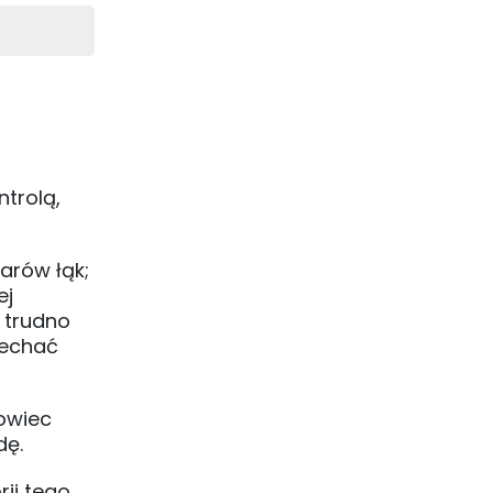
ntrolą,
tarów łąk;
ej
 trudno
jechać
łowiec
dę.
ii tego