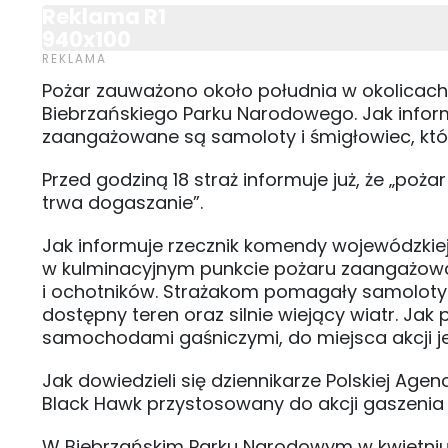
Reklama R1
940x100
Pożar zauważono około południa w okolicach 
Biebrzańskiego Parku Narodowego. Jak inform
zaangażowane są samoloty i śmigłowiec, któ
Przed godziną 18 straż informuje już, że „poż
trwa dogaszanie”.
Jak informuje rzecznik komendy wojewódzkiej P
w kulminacyjnym punkcie pożaru zaangażowan
i ochotników. Strażakom pomagały samoloty
dostępny teren oraz silnie wiejący wiatr. Ja
samochodami gaśniczymi, do miejsca akcji je
Jak dowiedzieli się dziennikarze Polskiej Agen
Black Hawk przystosowany do akcji gaszenia
W Biebrzańskim Parku Narodowym w kwietniu 