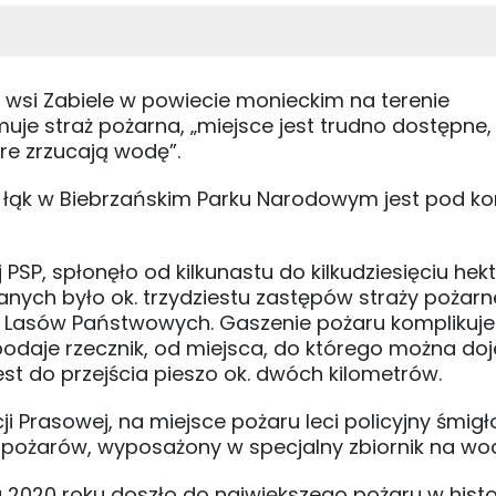
wsi Zabiele w powiecie monieckim na terenie
uje straż pożarna, „miejsce jest trudno dostępne,
re zrzucają wodę”.
ar łąk w Biebrzańskim Parku Narodowym jest pod ko
SP, spłonęło od kilkunastu do kilkudziesięciu hek
ych było ok. trzydziestu zastępów straży pożarn
 Lasów Państwowych. Gaszenie pożaru komplikuje
k podaje rzecznik, od miejsca, do którego można do
st do przejścia pieszo ok. dwóch kilometrów.
cji Prasowej, na miejsce pożaru leci policyjny śmig
 pożarów, wyposażony w specjalny zbiornik na wo
2020 roku doszło do największego pożaru w histor