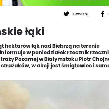
Tweetnij
U
skie łąki
ąt hektarów łąk nad Biebrzą na terenie
nformuje w poniedziałek rzecznik rzeczn
raży Pożarnej w Białymstoku Piotr Chojn
strażaków, w akcji jest śmigłowiec i samo