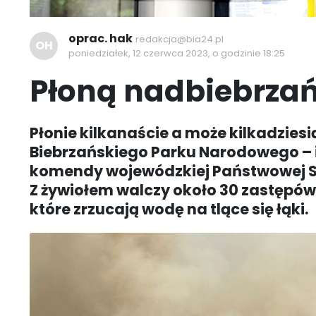
oprac. hak
redakcja@bia24.pl
OH
poniedziałek, 12 czerwca 2023, o godzinie 18:25
Płoną nadbiebrzań
Płonie kilkanaście a może kilkadziesi
Biebrzańskiego Parku Narodowego – i
komendy wojewódzkiej Państwowej St
Z żywiołem walczy około 30 zastępów 
które zrzucają wodę na tlące się łąki.