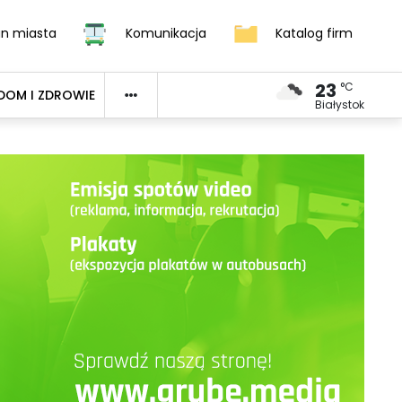
an miasta
Komunikacja
Katalog firm
23
°C
DOM I ZDROWIE
Białystok