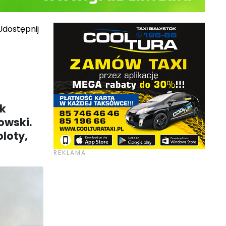
dostępnij
ik
owski.
loty,