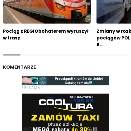
Pociąg z REGIObohaterem wyruszył
Zmiany w rozk
w trasę
pociągów POL
8…
KOMENTARZE