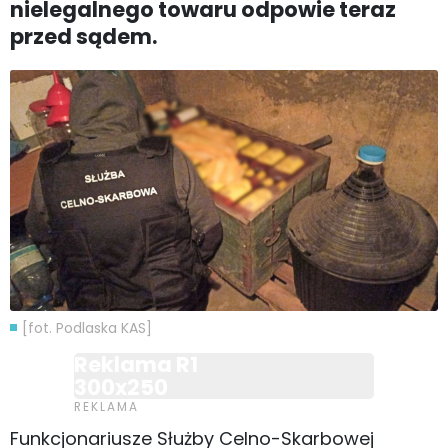
nielegalnego towaru odpowie teraz
przed sądem.
[fot. Podlaska KAS]
Reklama R1
300x250
Funkcjonariusze Służby Celno-Skarbowej