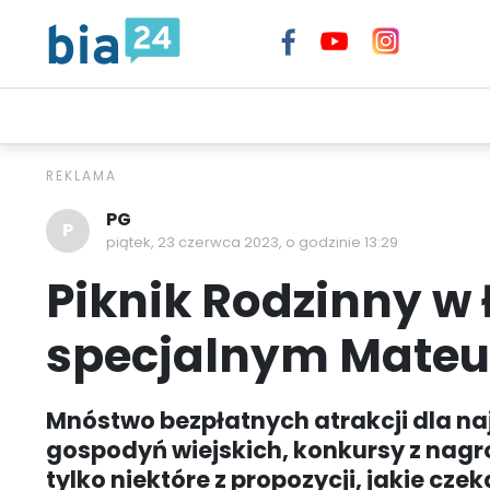
TELEWIZJA INTERNETOWA BIA24
WIADOMOŚCI
EXTR
PG
P
piątek, 23 czerwca 2023, o godzinie 13:29
Piknik Rodzinny w
specjalnym Mateu
Mnóstwo bezpłatnych atrakcji dla na
gospodyń wiejskich, konkursy z nagr
tylko niektóre z propozycji, jakie cz