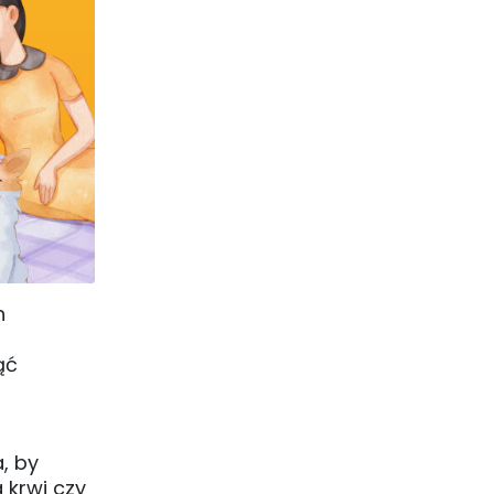
h
ąć
, by
 krwi czy