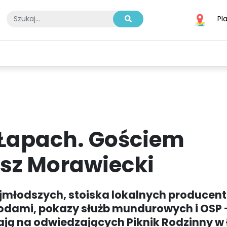
Pl
A
SPORT
BIZNES I TECHNOLOGIE
KULTURA I ROZRYWKA
 Łapach. Gościem
sz Morawiecki
jmłodszych, stoiska lokalnych producentó
odami, pokazy służb mundurowych i OSP 
ekają na odwiedzających Piknik Rodzinny w