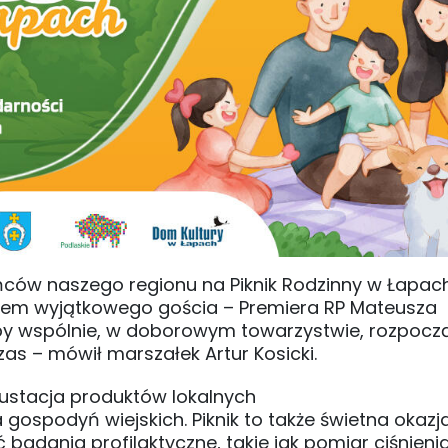
ców naszego regionu na Piknik Rodzinny w Łapac
ałem wyjątkowego gościa – Premiera RP Mateusza
 by wspólnie, w doborowym towarzystwie, rozpocz
as – mówił marszałek Artur Kosicki.
stacja produktów lokalnych
ospodyń wiejskich. Piknik to także świetna okazja
adania profilaktyczne, takie jak pomiar ciśnienia