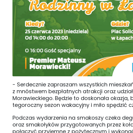
- Serdecznie zapraszam wszystkich mieszkań
z mnóstwem bezpłatnych atrakcji oraz udzi
Morawieckiego. Będzie to doskonała okazja,
tegoroczny sezon wakacyjny i miło spędzić cz
Podczas wydarzenia na smakoszy czeka degu
oraz smakołyków przygotowanych przez koła g
połączyć przyjemne z pożytecznym i wykonać b