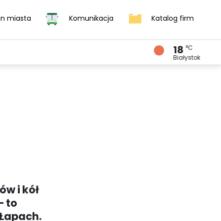
an miasta
Komunikacja
Katalog firm
18
°C
DOM I ZDROWIE
KURIER SĄSIEDZKI
УКРАЇНСЬКИЙ
Białystok
w i kół
– to
 Łapach.