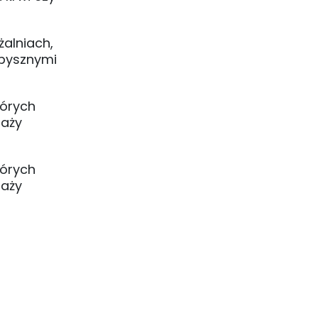
żalniach,
 pysznymi
tórych
raży
tórych
raży