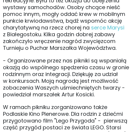
rekreacyjne. Była to też okazja do obejrzenia
wystawy samochodów. Osoby chcące nieść
pomoc innym, mogły oddać krew w mobilnym
punkcie krwiodawstwa, bądź wspomóc akcję
charytatywną na rzecz chorej na
serce Marysi
z Białegostoku. Kilka godzin dobrej zabawy
zakończyło wręczenie nagród zwycięzcom
Turnieju o Puchar Marszałka Województwa.
- Organizowane przez nas pikniki są wspaniałą
okazją do wspólnego spędzenia czasu w gronie
rodzinnym oraz integracji. Dziękuję za udział
w konkursach. Moją nagrodą jest możliwość
zobaczenia Waszych uśmiechniętych twarzy -
powiedział marszałek Artur Kosicki.
W ramach pikniku zorganizowano także
Podlaskie Kino Plenerowe. Dla rodzin z dziećmi
przygotowano film "Lego Przygoda" - pierwszą
część przygód postaci ze świata LEGO. Starsi