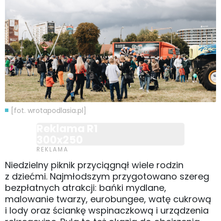
[fot. wrotapodlasia.pl]
Reklama R1
300x250
Niedzielny piknik przyciągnął wiele rodzin
z dziećmi. Najmłodszym przygotowano szereg
bezpłatnych atrakcji: bańki mydlane,
malowanie twarzy, eurobungee, watę cukrową
i lody oraz ściankę wspinaczkową i urządzenia