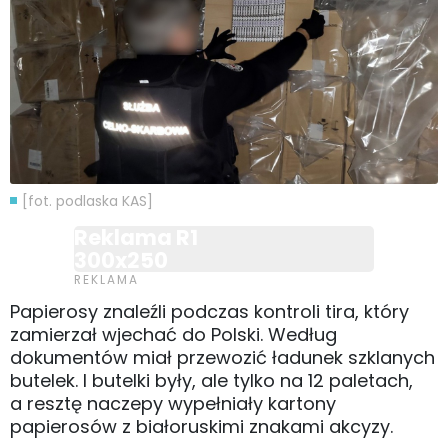
[fot. podlaska KAS]
Reklama R1
300x250
Papierosy znaleźli podczas kontroli tira, który
zamierzał wjechać do Polski. Według
dokumentów miał przewozić ładunek szklanych
butelek. I butelki były, ale tylko na 12 paletach,
a resztę naczepy wypełniały kartony
papierosów z białoruskimi znakami akcyzy.