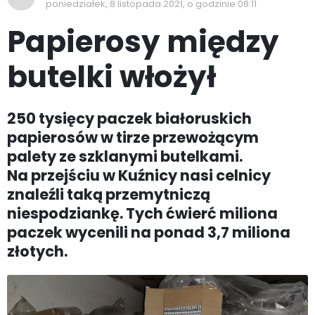
poniedziałek, 8 listopada 2021, o godzinie 08:11
Papierosy między
butelki włożył
250 tysięcy paczek białoruskich
papierosów w tirze przewożącym
palety ze szklanymi butelkami.
Na przejściu w Kuźnicy nasi celnicy
znaleźli taką przemytniczą
niespodziankę. Tych ćwierć miliona
paczek wycenili na ponad 3,7 miliona
złotych.