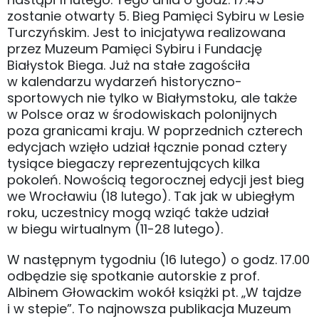
zostanie otwarty 5. Bieg Pamięci Sybiru w Lesie
Turczyńskim. Jest to inicjatywa realizowana
przez Muzeum Pamięci Sybiru i Fundację
Białystok Biega. Już na stałe zagościła
w kalendarzu wydarzeń historyczno-
sportowych nie tylko w Białymstoku, ale także
w Polsce oraz w środowiskach polonijnych
poza granicami kraju. W poprzednich czterech
edycjach wzięło udział łącznie ponad cztery
tysiące biegaczy reprezentujących kilka
pokoleń. Nowością tegorocznej edycji jest bieg
we Wrocławiu (18 lutego). Tak jak w ubiegłym
roku, uczestnicy mogą wziąć także udział
w biegu wirtualnym (11-28 lutego).
W następnym tygodniu (16 lutego) o godz. 17.00
odbędzie się spotkanie autorskie z prof.
Albinem Głowackim wokół książki pt. „W tajdze
i w stepie”. To najnowsza publikacja Muzeum