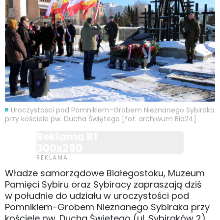
Uroczystości pod Pomnikiem-Grobem Nieznanego Sybiraka
przy kościele pw. Ducha Świętego [fot. archiwum Bia24]
Reklama R1
300x250
Władze samorządowe Białegostoku, Muzeum
Pamięci Sybiru oraz Sybiracy zapraszają dziś
w południe do udziału w uroczystości pod
Pomnikiem-Grobem Nieznanego Sybiraka przy
kościele pw. Ducha Świętego (ul. Sybiraków 2).