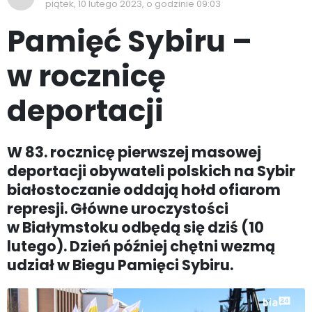
piątek, 10 lutego 2023, o godzinie 09:03
Pamięć Sybiru –
w rocznicę
deportacji
W 83. rocznicę pierwszej masowej
deportacji obywateli polskich na Sybir
białostoczanie oddają hołd ofiarom
represji. Główne uroczystości
w Białymstoku odbędą się dziś (10
lutego). Dzień później chętni wezmą
udział w Biegu Pamięci Sybiru.