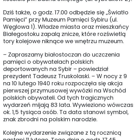
Dziś także, o godz. 17.00 odbędzie się „Światło
Pamięci” przy Muzeum Pamięci Sybiru (ul.
Węglowa 1). Władze miasta oraz mieszkańcy
Białegostoku zapalą znicze, które rozświetlą
tory kolejowe niknące we wnętrzu muzeum.
– Zapraszamy białostoczan do uczczenia
pamięci o obywatelach polskich
deportowanych na Sybir – powiedział
prezydent Tadeusz Truskolaski. – W nocy z 9
na 10 lutego 1940 roku rozpoczęła się akcja
pierwszej przymusowej wywózki na Wschód
polskich obywateli. Od tych tragicznych
wydarzeń mijają 83 lata. Wywieziono wówczas
ok. 1,5 tysiąca osób. Ta data stanowi symbol,
znak zbrodni na polskim narodzie.
Kolejne wydarzenie związane z tą rocznicą
nastąpi 11 lutego. Tego dnia o godz. 17.45