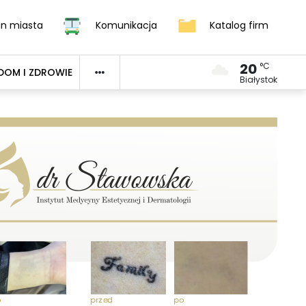
an miasta
Komunikacja
Katalog firm
20
°C
DOM I ZDROWIE
Białystok