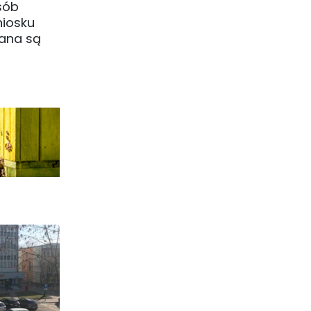
sób
niosku
rana są