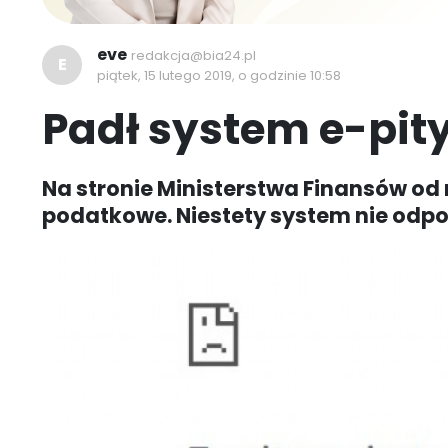
eve
redakcja@bia24.pl
E
piątek, 15 lutego 2019, o godzinie 10:58
Padł system e-pit
Na stronie Ministerstwa Finansów od
podatkowe. Niestety system nie odpo