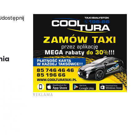
dostępnij
nia