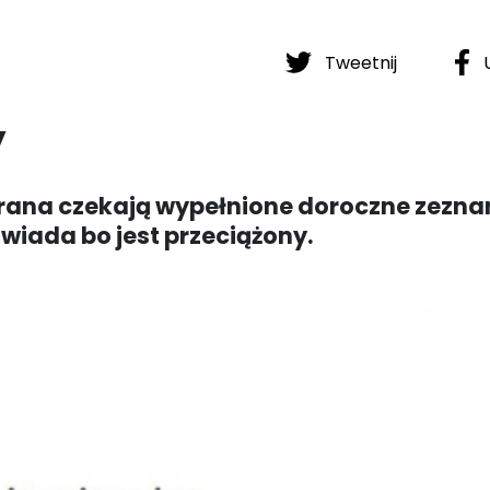
Tweetnij
U
y
 rana czekają wypełnione doroczne zezna
wiada bo jest przeciążony.