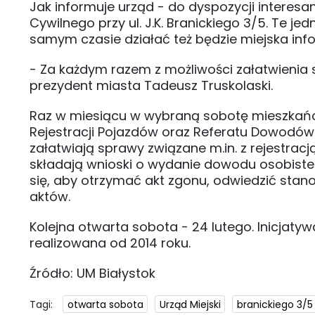
Jak informuje urząd - do dyspozycji interes
Cywilnego przy ul. J.K. Branickiego 3/5. Te je
samym czasie działać też będzie miejska infoli
- Za każdym razem z możliwości załatwienia 
prezydent miasta Tadeusz Truskolaski.
Raz w miesiącu w wybraną sobotę mieszkańcy 
Rejestracji Pojazdów oraz Referatu Dowodó
załatwiają sprawy związane m.in. z rejestr
składają wnioski o wydanie dowodu osobisteg
się, aby otrzymać akt zgonu, odwiedzić sta
aktów.
Kolejna otwarta sobota - 24 lutego. Inicjaty
realizowana od 2014 roku.
Źródło: UM Białystok
Tagi:
otwarta sobota
Urząd Miejski
branickiego 3/5