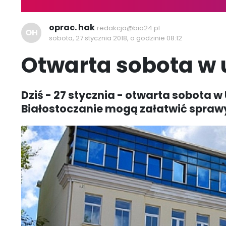
oprac. hak
redakcja@bia24.pl
OH
sobota, 27 stycznia 2018, o godzinie 08:12
Otwarta sobota w 
Dziś - 27 stycznia - otwarta sobota w 
Białostoczanie mogą załatwić spraw