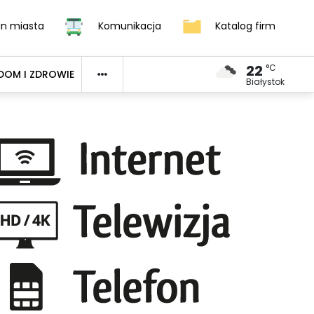
an miasta
Komunikacja
Katalog firm
22
°C
DOM I ZDROWIE
Białystok