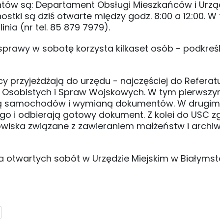
antów są: Departament Obsługi Mieszkańców i Urz
dnostki są dziś otwarte między godz. 8:00 a 12:00. W
nia (nr tel. 85 879 7979).
sprawy w sobotę korzysta kilkaset osób - podkreś
przyjeżdżają do urzędu - najczęściej do Referat
w Osobistych i Spraw Wojskowych. W tym pierwsz
acją samochodów i wymianą dokumentów. W drugim
o i odbierają gotowy dokument. Z kolei do USC z
nowiska związane z zawieraniem małżeństw i arch
wa otwartych sobót w Urzędzie Miejskim w Białymst