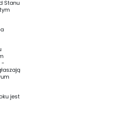
ąd Stanu
 tym
la
u
ym
 -
głaszają
iwum
oku jest