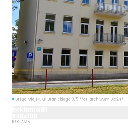
Urząd Miejski, ul. Branickiego 3/5 /fot. archiwum Bia24/
Reklama R1
940x100