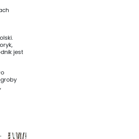
iach
lski.
oryk,
dnik jest
ło
e groby
,