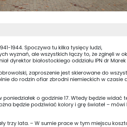
1941-1944. Spoczywa tu kilka tysięcy ludzi,
ch wyznań, ale wszystkich łączy to, że zginęli w okr
iał dyrektor białostockiego oddziału IPN dr Mare
browolski, zaproszenie jest skierowane do wszyst
nie do rodzin ofiar zbrodni niemieckich w czasie d
 poniedziałek o godzinie 17. Wtedy będzie widać t
żna będzie podziwiać kolory i grę świateł – mówi
y trzy lata. – W sumie prace w tym miejscu kosz