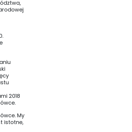
wództwa,
Narodowej
0.
e
aniu
ki
ięcy
astu
ami 2018
bówce.
bówce. My
t istotne,