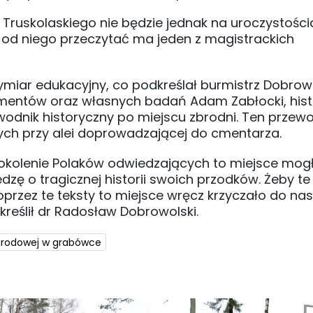
 Truskolaskiego nie będzie jednak na uroczystośc
 od niego przeczytać ma jeden z magistrackich
miar edukacyjny, co podkreślał burmistrz Dobrowo
entów oraz własnych badań Adam Zabłocki, hist
wodnik historyczny po miejscu zbrodni. Ten przewo
ych przy alei doprowadzającej do cmentarza.
pokolenie Polaków odwiedzających to miejsce mog
edzę o tragicznej historii swoich przodków. Żeby t
przez te teksty to miejsce wręcz krzyczało do nas
reślił dr Radosław Dobrowolski.
arodowej w grabówce