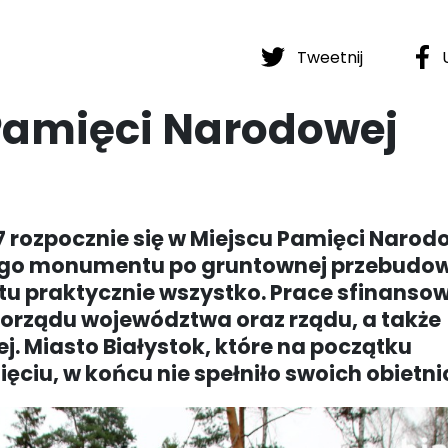
Tweetnij
U
Pamięci Narodowej
17 rozpocznie się w Miejscu Pamięci Narod
ego monumentu po gruntownej przebudow
ię tu praktycznie wszystko. Prace sfinans
morządu województwa oraz rządu, a także
. Miasto Białystok, które na początku
ciu, w końcu nie spełniło swoich obietni