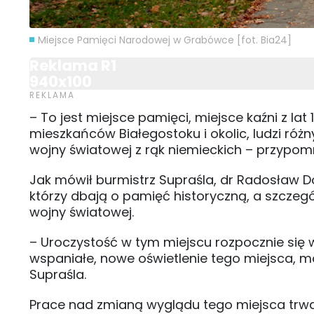
Miejsce Pamięci Narodowej w Grabówce [fot. Bia24]
Reklama R1
940x100
– To jest miejsce pamięci, miejsce kaźni z lat 
mieszkańców Białegostoku i okolic, ludzi różny
wojny światowej z rąk niemieckich – przypomn
Jak mówił burmistrz Supraśla, dr Radosław Do
którzy dbają o pamięć historyczną, a szczegól
wojny światowej.
– Uroczystość w tym miejscu rozpocznie się w
wspaniałe, nowe oświetlenie tego miejsca, mo
Supraśla.
Prace nad zmianą wyglądu tego miejsca trwał