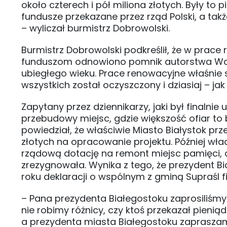
około czterech i pół miliona złotych. Były t
fundusze przekazane przez rząd Polski, a ta
– wyliczał burmistrz Dobrowolski.
Burmistrz Dobrowolski podkreślił, że w prace 
funduszom odnowiono pomnik autorstwa Waku
ubiegłego wieku. Prace renowacyjne właśnie
wszystkich został oczyszczony i dziasiaj – ja
Zapytany przez dziennikarzy, jaki był finaln
przebudowy miejsc, gdzie większość ofiar to 
powiedział, że właściwie Miasto Białystok prz
złotych na opracowanie projektu. Później wł
rządową dotację na remont miejsc pamięci, a
zrezygnowała. Wynika z tego, że prezydent B
roku deklaracji o wspólnym z gminą Supraś
– Pana prezydenta Białegostoku zaprosiliśm
nie robimy różnicy, czy ktoś przekazał pieniąd
a prezydenta miasta Białegostoku zapraszam