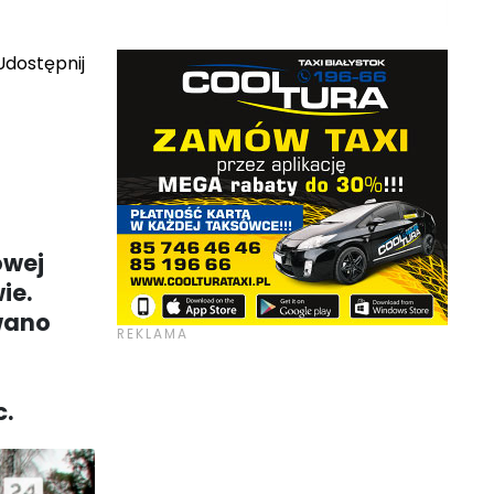
dostępnij
owej
ie.
owano
c.