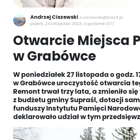
Andrzej Ciszewski
a.ciszewski@bia24.pl
piątek, 24 listopada 2023, o godzinie 13:17
Otwarcie Miejsca 
w Grabówce
W poniedziałek 27 listopada o godz. 
w Grabówce uroczystość otwarcia t
Remont trwał trzy lata, a zmieniło s
z budżetu gminy Supraśl, dotacji sa
funduszy Instytutu Pamięci Narodowej
deklarowało udział w tym przedsięwzię