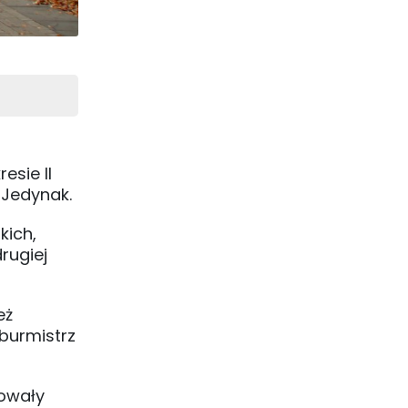
esie II
k Jedynak.
kich,
rugiej
eż
 burmistrz
towały