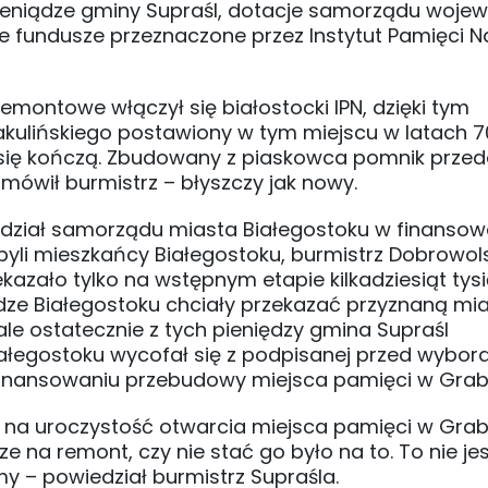
o pieniądze gminy Supraśl, dotacje samorządu woje
kże fundusze przeznaczone przez Instytut Pamięci 
remontowe włączył się białostocki IPN, dzięki tym
lińskiego postawiony w tym miejscu w latach 7
 się kończą. Zbudowany z piaskowca pomnik przed
k mówił burmistrz – błyszczy jak nowy.
ie udział samorządu miasta Białegostoku w finansow
byli mieszkańcy Białegostoku, burmistrz Dobrowols
ekazało tylko na wstępnym etapie kilkadziesiąt tys
adze Białegostoku chciały przekazać przyznaną mi
le ostatecznie z tych pieniędzy gmina Supraśl
iałegostoku wycofał się z podpisanej przed wybor
l finansowaniu przebudowy miejsca pamięci w Gra
y na uroczystość otwarcia miejsca pamięci w Gra
ze na remont, czy nie stać go było na to. To nie jes
y – powiedział burmistrz Supraśla.