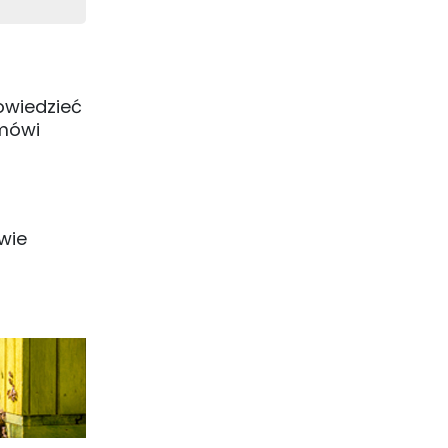
owiedzieć
 mówi
wie