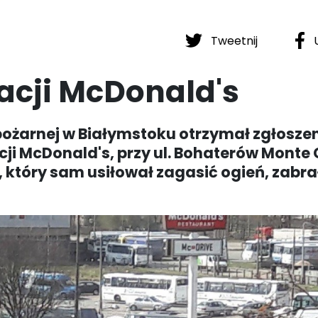
Tweetnij
U
acji McDonald's
y pożarnej w Białymstoku otrzymał zgłosze
acji McDonald's, przy ul. Bohaterów Monte
 który sam usiłował zagasić ogień, zabra