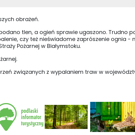
szych obrażeń.
podano tlen, a ogień sprawie ugaszono. Trudno p
alenie, czy też nieświadome zaprószenie ognia -
raży Pożarnej w Białymstoku.
żarnej.
arzeń związanych z wypalaniem traw w województ