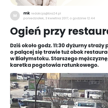
mk
redakcja@bia24.pl
M
poniedziałek, 3 kwietnia 2017, o godzinie 12:44
Ogień przy restaur
Dziś około godz. 11:30 dyżurny straż
o palącej się trawie tuż obok restaur
w Białymstoku. Starszego mężczyznę,
karetka pogotowia ratunkowego.