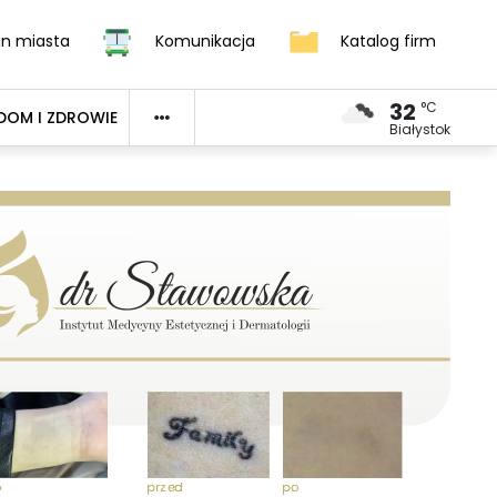
an miasta
Komunikacja
Katalog firm
32
°C
DOM I ZDROWIE
Białystok