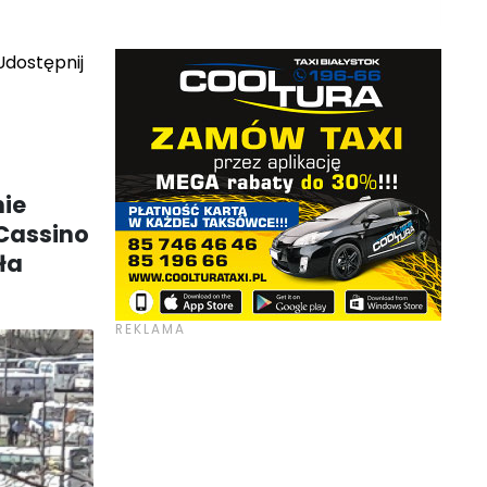
dostępnij
nie
 Cassino
ła