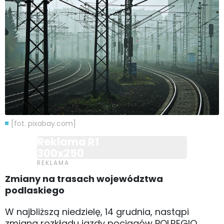
[fot. pixabay.com]
Reklama R1
300x250
Zmiany na trasach województwa
podlaskiego
W najbliższą niedzielę, 14 grudnia, nastąpi
zmiana rozkładu jazdy pociągów POLREGIO