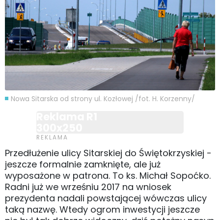
Nowa Sitarska od strony ul. Kozłowej /fot. H. Korzenny/
Reklama R1
300x250
Przedłużenie ulicy Sitarskiej do Świętokrzyskiej -
jeszcze formalnie zamknięte, ale już
wyposażone w patrona. To ks. Michał Sopoćko.
Radni już we wrześniu 2017 na wniosek
prezydenta nadali powstającej wówczas ulicy
taką nazwę. Wtedy ogrom inwestycji jeszcze