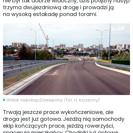
nie był tak dobrze widoczny, dziś potężny nasyp
trzyma dwujezdniową drogę i prowadzi ją
na wysoką estakadę ponad torami.
Widok na&nbsp;Dziesięciny /fot. H. Korzenny/
Trwają jeszcze prace wykończeniowe, ale
droga jest już gotowa. Jeżdżą nią samochody
ekip kończących prace, jeżdżą rowerzyści,
spacerują mieszkańcy. Chodniki już gotowe,