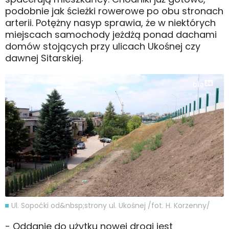
podobnie jak ścieżki rowerowe po obu stronach
arterii. Potężny nasyp sprawia, że w niektórych
miejscach samochody jeżdżą ponad dachami
domów stojących przy ulicach Ukośnej czy
dawnej Sitarskiej.
Ul. Sopoćki od&nbsp;strony ul. Ukośnej /fot. H. Korzenny/
- Oddanie do użytku nowej drogi jest