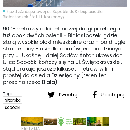
Zjazd z&nbsp;nowej ul. Sopoćki do&nbsp;osiedla
Białostoczek /fot. H. Korzenny/
900-metrowy odcinek nowej drogi przebiega
tuż obok dwóch osiedli - Białostoczek, gdzie
stoją wysokie bloki mieszkalne oraz - po drugiej
stronie ulicy - osiedla domów jednorodzinnych
przy ul. Ukośnej i dalej Sadów Antoniukowskich.
Ulica Sopoćki kończy się na ul. Świętokrzyskiej,
stąd brakuje jeszcze kilkuset metrów w linii
prostej do osiedla Dziesięciny (teren ten
przecina rzeka Biała).
Tagi:
Tweetnij
Udostępnij
Sitarska
sopoćki