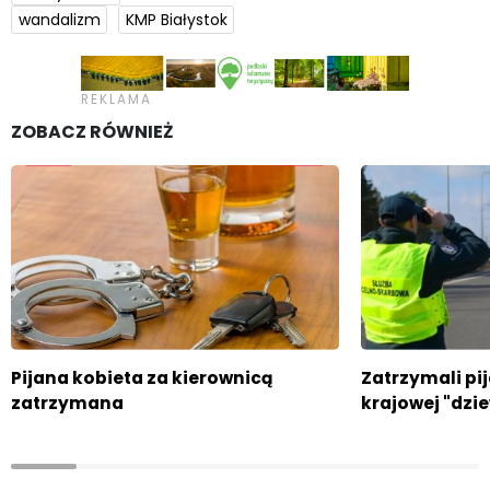
wandalizm
KMP Białystok
ZOBACZ RÓWNIEŻ
Pijana kobieta za kierownicą
Zatrzymali pi
zatrzymana
krajowej "dzi