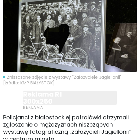
Zniszczone zdjęcie z wystawy "Założyciele Jagiellonii"
[źródło: KMP BIAŁYSTOK]
Reklama R1
300x250
Policjanci z białostockiej patrolówki otrzymali
zgłoszenie o mężczyznach niszczących
wystawę fotograficzną „założycieli Jagiellonii”
w centrum miasta.