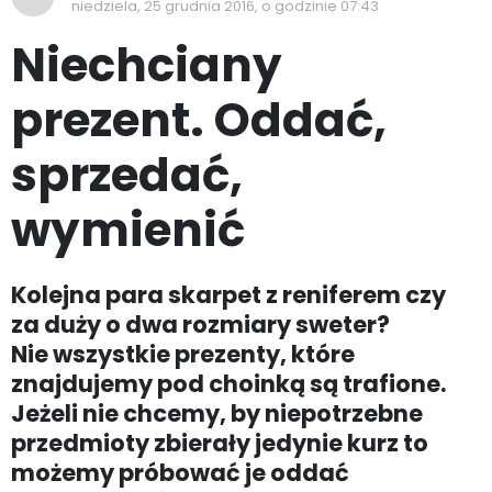
niedziela, 25 grudnia 2016, o godzinie 07:43
Niechciany
prezent. Oddać,
sprzedać,
wymienić
Kolejna para skarpet z reniferem czy
za duży o dwa rozmiary sweter?
Nie wszystkie prezenty, które
znajdujemy pod choinką są trafione.
Jeżeli nie chcemy, by niepotrzebne
przedmioty zbierały jedynie kurz to
możemy próbować je oddać